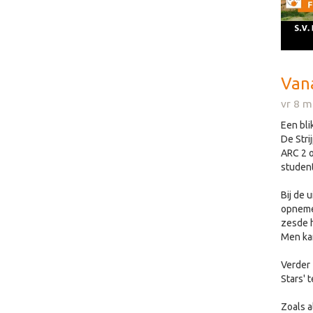
Vana
vr 8 m
Een bli
De Stri
ARC 2 o
student
Bij de 
opnemen
zesde h
Men kan
Verder 
Stars' 
Zoals a