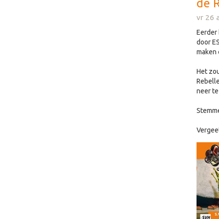
de R
vr 26 
Eerder 
door E
maken o
Het zou
Rebelle
neer te
Stemme
Vergee