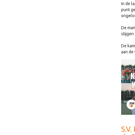
In de l
punt ge
ongeloo
De mann
stijgen
De kamp
aan de 
S.V.