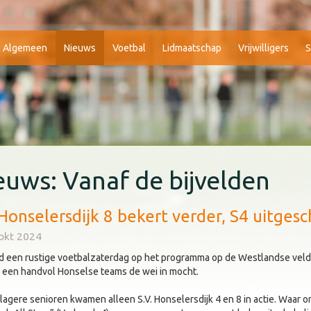
Algemeen
Nieuws
Voetbal
Lidmaatschap
Vrijwilligers
S
euws: Vanaf de bijvelden
 Honselersdijk 8 bekert verder, S4 uitges
okt 2024
nd een rustige voetbalzaterdag op het programma op de Westlandse vel
 een handvol Honselse teams de wei in mocht.
lagere senioren kwamen alleen S.V. Honselersdijk 4 en 8 in actie. Waar on