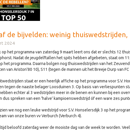
f de bijvelden: weinig thuiswedstrijden,
rt 2024
k op het programma van zaterdag 9 maart leert ons dat er slechts 12 th
jphorst. Nadat de jeugdelftallen het spits hebben afgebeten, staat om 11
p het programma. Daarna bolgen nog thuiswedstrijden van het Zeuvende
en van Ariston'80 10), S11 (tegen de mannen uit het Breeje Durp van FC
uitwedstrijden staat er een heerlijk affiche op het programma voor S.V. Ho
 tegen de naaste belager Loosduinen 3. Op basis van verliespunten sta
ebben echter al 3 wedstrijden meer in de benen en kunnen bij een overw
 dus spreken van een 'halve' kampioenswedstrijd óf een ware zes punte
zien we nog een leuke wedstrijd voor S.V. Honselersdijk 3 op het progr
team van onze buren vv Verburch (Verburch 4).
ltijd beloofd zaterdag weer de mooiste dag van de week te worden. Veel