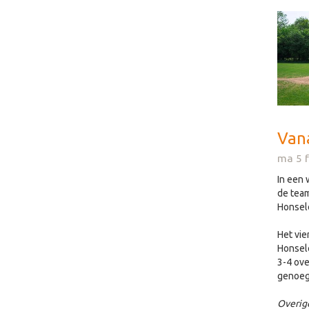
Vana
ma 5 
In een 
de team
Honsele
Het vie
Honsele
3-4 ove
genoeg
Overig