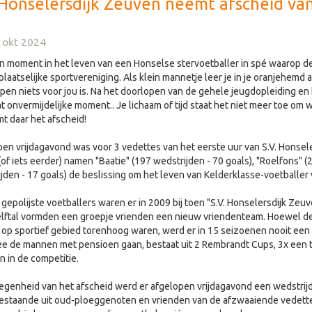
 Honselersdijk Zeuven neemt afscheid va
 okt 2024
en moment in het leven van een Honselse stervoetballer in spé waarop 
plaatselijke sportvereniging. Als klein mannetje leer je in je oranjehemd a
pen niets voor jou is. Na het doorlopen van de gehele jeugdopleiding e
dat onvermijdelijke moment.. Je lichaam of tijd staat het niet meer toe om 
t daar het afscheid!
en vrijdagavond was voor 3 vedettes van het eerste uur van S.V. Honse
of iets eerder) namen "Baatie" (197 wedstrijden - 70 goals), "Roelfons" (
jden - 17 goals) de beslissing om het leven van Kelderklasse-voetballer
 gepolijste voetballers waren er in 2009 bij toen "S.V. Honselersdijk Ze
lftal vormden een groepje vrienden een nieuw vriendenteam. Hoewel de v
 op sportief gebied torenhoog waren, werd er in 15 seizoenen nooit e
e de mannen met pensioen gaan, bestaat uit 2 Rembrandt Cups, 3x een 
n in de competitie.
egenheid van het afscheid werd er afgelopen vrijdagavond een wedstri
bestaande uit oud-ploeggenoten en vrienden van de afzwaaiende vedette