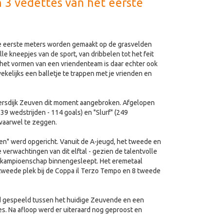
n 3 vedettes van het eerste
de eerste meters worden gemaakt op de grasvelden
lle kneepjes van de sport, van dribbelen tot het feit
n het vormen van een vriendenteam is daar echter ook
wekelijks een balletje te trappen met je vrienden en
lersdijk Zeuven dit moment aangebroken. Afgelopen
239 wedstrijden - 114 goals) en "Slurf" (249
 vaarwel te zeggen.
uven" werd opgericht. Vanuit de A-jeugd, het tweede en
erwachtingen van dit elftal - gezien de talentvolle
en kampioenschap binnengesleept. Het eremetaal
tweede plek bij de Coppa il Terzo Tempo en 8 tweede
jd gespeeld tussen het huidige Zeuvende en een
s. Na afloop werd er uiteraard nog geproost en