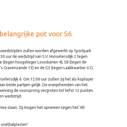
 belangrijke pot voor S6
uiswedstrijden zullen worden afgewerkt op Sportpark
:30 uur de wedstrijd van S.V. Honselersdijk 2 tegen
 (tegen hoogvlieger Loosduinen 4), S8 (tegen de
 's Gravenzande 13) en de G3 (tegen Laakkwartier G1).
nselersdijk 6. Om 12:00 uur zullen zij het als koploper
an beide partijen gelijk. De oranjehemden van het
inning de voorsprong vergroten tot liefst 12 punten.
n wedstrijd.
amma staan. Zij mogen het opnemen tegen het 'All
 voetbalplezier!