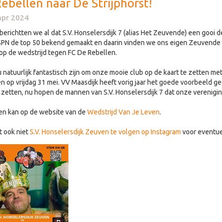
ebellen naar De Strijphorst!
apr 2024
berichtten we al dat S.V. Honselersdijk 7 (alias Het Zeuvende) een gooi 
SPN de top 50 bekend gemaakt en daarin vinden we ons eigen Zeuvende 
p de wedstrijd tegen FC De Rebellen.
 natuurlijk fantastisch zijn om onze mooie club op de kaart te zetten m
n op vrijdag 31 mei. VV Maasdijk heeft vorig jaar het goede voorbeel
 zetten, nu hopen de mannen van S.V. Honselersdijk 7 dat onze vereniging
n kan op de website van de
Wedstrijd Van Je Leven
.
t ook niet
S.V. Honselersdijk Zeuven te volgen op Instagram
voor eventuel