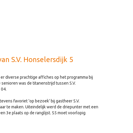
van S.V. Honselersdijk 5
er diverse prachtige affiches op het programma bij
senioren was de titanenstrijd tussen S.V.
 04.
tevens favoriet 'op bezoek' bij gastheer S.V.
waar te maken. Uiteindelijk werd de driepunter met een
en 3e plaats op de ranglijst. S5 moet voorlopig