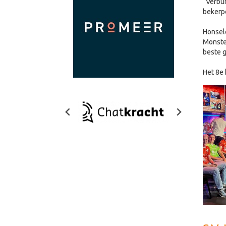
“Verbu
bekerpo
Honsele
Monster
beste 
Het 8e 