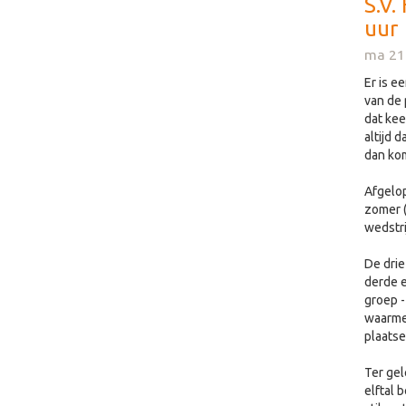
S.V.
uur
ma 21
Er is e
van de 
dat kee
altijd 
dan kom
Afgelop
zomer (
wedstri
De drie
derde e
groep -
waarme
plaatse
Ter gel
elftal 