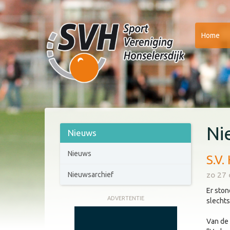
Home
Ni
Nieuws
Nieuws
S.V.
zo 27 
Nieuwsarchief
Er sto
ADVERTENTIE
slechts
Van de 