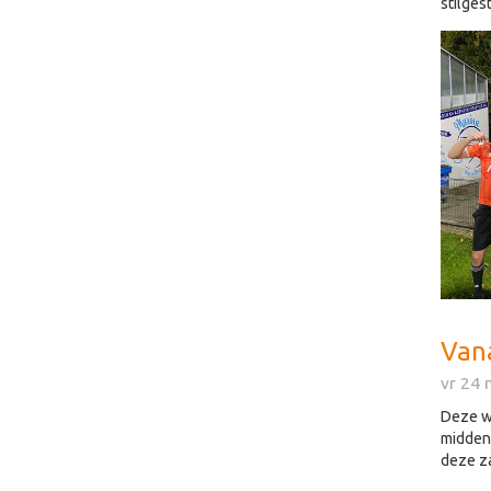
stilges
Vana
vr 24 
Deze we
midden 
deze z