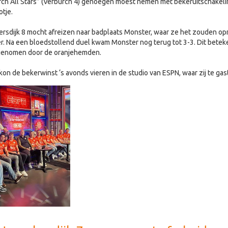
rch All Stars” (Verburch 4) genoegen moest nemen met bekeruitschakeli
tje.
rsdijk 8 mocht afreizen naar badplaats Monster, waar ze het zouden opn
. Na een bloedstollend duel kwam Monster nog terug tot 3-3. Dit betek
genomen door de oranjehemden.
kon de bekerwinst ‘s avonds vieren in de studio van ESPN, waar zij te gas