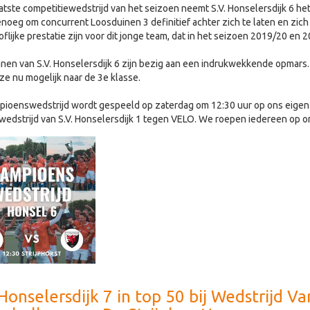
aatste competitiewedstrijd van het seizoen neemt S.V. Honselersdijk 6 he
noeg om concurrent Loosduinen 3 definitief achter zich te laten en zich
flijke prestatie zijn voor dit jonge team, dat in het seizoen 2019/20 e
en van S.V. Honselersdijk 6 zijn bezig aan een indrukwekkende opmars.
 ze nu mogelijk naar de 3e klasse.
ioenswedstrijd wordt gespeeld op zaterdag om 12:30 uur op ons eigen S
wedstrijd van S.V. Honselersdijk 1 tegen VELO. We roepen iedereen op
 Honselersdijk 7 in top 50 bij Wedstrijd V