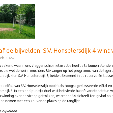
f de bijvelden: S.V. Honselersdijk 4 wint 
feb 2024
weekend waarin ons vlaggenschip niet in actie hoefde te komen stonden 
s die wel de wei in mochten. Blikvanger op het programma van de lagere 
rsdijk 4 en S.V. Honselersdijk 5, beide uitkomend in de reserve 4e klasse
rde elftal van S.V. Honselersdijk mocht als hoogst geklasseerde elftal en 
rsdijk 5. In een doelpuntrijk duel wist het vierde haar favorietenstatus 
rwinning over de streep getrokken, waardoor S4 zichzelf terug vind op e
en nemen met een zeuvende plaats op de ranglijst.
e bijvelden