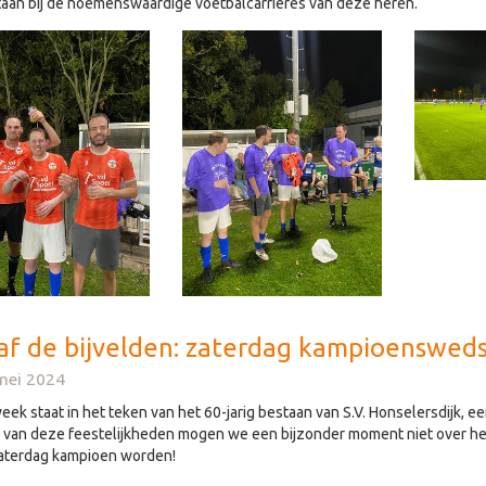
taan bij de noemenswaardige voetbalcarrières van deze heren.
f de bijvelden: zaterdag kampioenswedstr
mei 2024
ek staat in het teken van het 60-jarig bestaan van S.V. Honselersdijk, een
van deze feestelijkheden mogen we een bijzonder moment niet over het 
aterdag kampioen worden!