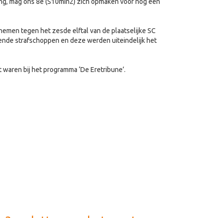
ng, mag ons 8e (S10min2) zich opmaken voor nog een
emen tegen het zesde elftal van de plaatselijke SC
ende strafschoppen en deze werden uiteindelijk het
t waren bij het programma ‘De Eretribune’.