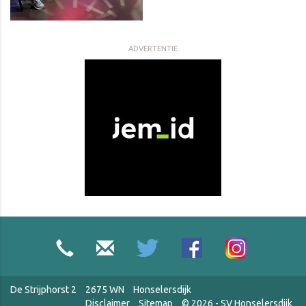
ADVERTENTIE
De Strijphorst 2
2675 WN
Honselersdijk
Disclaimer
Sitemap
© 2026 - SV Honselersdijk