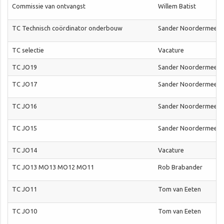
Commissie van ontvangst
Willem Batist
TC Technisch coördinator onderbouw
Sander Noordermeer
TC selectie
Vacature
TC JO19
Sander Noordermeer
TC JO17
Sander Noordermeer
TC JO16
Sander Noordermeer
TC JO15
Sander Noordermeer
TC JO14
Vacature
TC JO13 MO13 MO12 MO11
Rob Brabander
TC JO11
Tom van Eeten
TC JO10
Tom van Eeten