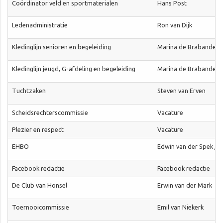
Coördinator veld en sportmaterialen
Hans Post
Ledenadministratie
Ron van Dijk
Kledinglijn senioren en begeleiding
Marina de Brabander
Kledinglijn jeugd, G-afdeling en begeleiding
Marina de Brabander
Tuchtzaken
Steven van Erven
Scheidsrechterscommissie
Vacature
Plezier en respect
Vacature
EHBO
Edwin van der Spek / 
Facebook redactie
Facebook redactie
De Club van Honsel
Erwin van der Mark
Toernooicommissie
Emil van Niekerk