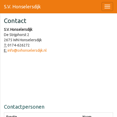
S.V. Honselersdijk
Contact
S.V. Honselersdijk
De Strijphorst 2
2675 WN Honselersdijk
T:
0174-626272
E:
info@svhonselersdijk.nl
Contactpersonen
Functie
Naam