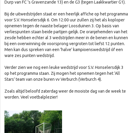
Durp van FC 's Gravenzande 13) en de G3 (tegen Laakkwartier G1).
Bij de uitwedstrijden staat er een heerlijk affiche op het programma
voor S.V. Honselersdijk 6. Om 12:00 uur zullen zij het als koploper
opnemen tegen de naaste belager Loosduinen 3. Op basis van
verliespunten staan beide partijen gelijk. De oranjehemden van het
zesde hebben echter al 3 wedstrijden meer in de benen en kunnen
bij een overwinning de voorsprong vergroten tot liefst 12 punten.
Men kan dus spreken van een 'halve' kampioenswedstrijd óf een
ware zes punten wedstrijd.
Verder zien we nog een leuke wedstrijd voor S.V. Honselersdijk 3
op het programma staan. Zij mogen het opnemen tegen het 'All
Stars' team van onze buren vv Verburch (Verburch 4).
Zoals altijd beloofd zaterdag weer de mooiste dag van de week te
worden. Veel voetbalplezier!