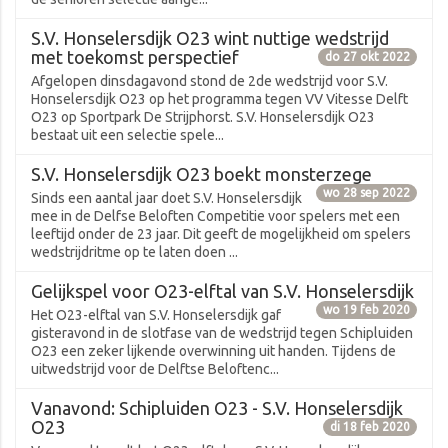
S.V. Honselersdijk O23 wint nuttige wedstrijd
met toekomst perspectief
do 27 okt 2022
Afgelopen dinsdagavond stond de 2de wedstrijd voor S.V.
Honselersdijk O23 op het programma tegen VV Vitesse Delft
O23 op Sportpark De Strijphorst. S.V. Honselersdijk O23
bestaat uit een selectie spele...
S.V. Honselersdijk O23 boekt monsterzege
wo 28 sep 2022
Sinds een aantal jaar doet S.V. Honselersdijk
mee in de Delfse Beloften Competitie voor spelers met een
leeftijd onder de 23 jaar. Dit geeft de mogelijkheid om spelers
wedstrijdritme op te laten doen ...
Gelijkspel voor O23-elftal van S.V. Honselersdijk
wo 19 feb 2020
Het O23-elftal van S.V. Honselersdijk gaf
gisteravond in de slotfase van de wedstrijd tegen Schipluiden
O23 een zeker lijkende overwinning uit handen. Tijdens de
uitwedstrijd voor de Delftse Beloftenc...
Vanavond: Schipluiden O23 - S.V. Honselersdijk
O23
di 18 feb 2020