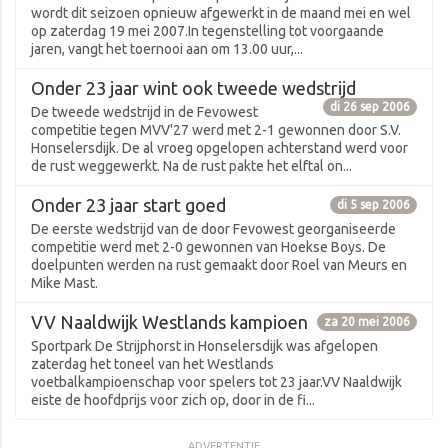
wordt dit seizoen opnieuw afgewerkt in de maand mei en wel
op zaterdag 19 mei 2007.In tegenstelling tot voorgaande
jaren, vangt het toernooi aan om 13.00 uur,...
Onder 23 jaar wint ook tweede wedstrijd
di 26 sep 2006
De tweede wedstrijd in de Fevowest
competitie tegen MVV'27 werd met 2-1 gewonnen door S.V.
Honselersdijk. De al vroeg opgelopen achterstand werd voor
de rust weggewerkt. Na de rust pakte het elftal on...
Onder 23 jaar start goed
di 5 sep 2006
De eerste wedstrijd van de door Fevowest georganiseerde
competitie werd met 2-0 gewonnen van Hoekse Boys. De
doelpunten werden na rust gemaakt door Roel van Meurs en
Mike Mast.
VV Naaldwijk Westlands kampioen
za 20 mei 2006
Sportpark De Strijphorst in Honselersdijk was afgelopen
zaterdag het toneel van het Westlands
voetbalkampioenschap voor spelers tot 23 jaar.VV Naaldwijk
eiste de hoofdprijs voor zich op, door in de fi...
ADVERTENTIE