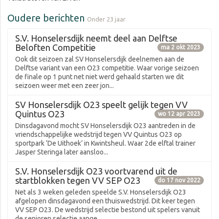
Oudere berichten
Onder 23 jaar
S.V. Honselersdijk neemt deel aan Delftse
Beloften Competitie
ma 2 okt 2023
Ook dit seizoen zal SV Honselersdijk deelnemen aan de
Delftse variant van een O23 competitie. Waar vorige seizoen
de finale op 1 punt net niet werd gehaald starten we dit
seizoen weer met een zeer jon...
SV Honselersdijk O23 speelt gelijk tegen VV
Quintus O23
wo 12 apr 2023
Dinsdagavond mocht SV Honselersdijk O23 aantreden in de
vriendschappelijke wedstrijd tegen VV Quintus O23 op
sportpark ‘De Uithoek’ in Kwintsheul. Waar 2de elftal trainer
Jasper Steringa later aansloo...
S.V. Honselersdijk O23 voortvarend uit de
startblokken tegen VV SEP O23
do 17 nov 2022
Net als 3 weken geleden speelde S.V. Honselersdijk O23
afgelopen dinsdagavond een thuiswedstrijd. Dit keer tegen
VV SEP O23. De wedstrijd selectie bestond uit spelers vanuit
de senioren selectie aange...