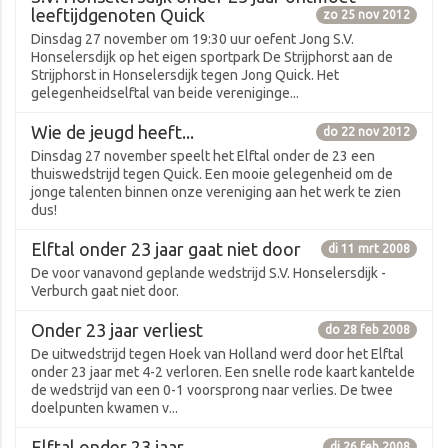
leeftijdgenoten Quick
zo 25 nov 2012
Dinsdag 27 november om 19:30 uur oefent Jong S.V.
Honselersdijk op het eigen sportpark De Strijphorst aan de
Strijphorst in Honselersdijk tegen Jong Quick. Het
gelegenheidselftal van beide vereniginge...
Wie de jeugd heeft...
do 22 nov 2012
Dinsdag 27 november speelt het Elftal onder de 23 een
thuiswedstrijd tegen Quick. Een mooie gelegenheid om de
jonge talenten binnen onze vereniging aan het werk te zien
dus!
Elftal onder 23 jaar gaat niet door
di 11 mrt 2008
De voor vanavond geplande wedstrijd S.V. Honselersdijk -
Verburch gaat niet door.
Onder 23 jaar verliest
do 28 feb 2008
De uitwedstrijd tegen Hoek van Holland werd door het Elftal
onder 23 jaar met 4-2 verloren. Een snelle rode kaart kantelde
de wedstrijd van een 0-1 voorsprong naar verlies. De twee
doelpunten kwamen v...
Elftal onder 23 jaar
di 26 feb 2008