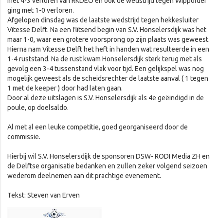
met 4-3 verloren van RKDEO en ook de wedstrijd tegen Wippolder
ging met 1-0 verloren.
Afgelopen dinsdag was de laatste wedstrijd tegen hekkesluiter
Vitesse Delft. Na een flitsend begin van S.V. Honselersdijk was het
maar 1-0, waar een grotere voorsprong op zijn plaats was geweest.
Hierna nam Vitesse Delft het heft in handen wat resulteerde in een
1-4 ruststand. Na de rust kwam Honselersdijk sterk terug met als
gevolg een 3-4 tussenstand vlak voor tijd. Een gelijkspel was nog
mogelijk geweest als de scheidsrechter de laatste aanval ( 1 tegen
1 met de keeper ) door had laten gaan.
Door al deze uitslagen is S.V. Honselersdijk als 4e geëindigd in de
poule, op doelsaldo.
Al met al een leuke competitie, goed georganiseerd door de
commissie.
Hierbij wil S.V. Honselersdijk de sponsoren DSW- RODI Media ZH en
de Delftse organisatie bedanken en zullen zeker volgend seizoen
wederom deelnemen aan dit prachtige evenement.
Tekst: Steven van Erven