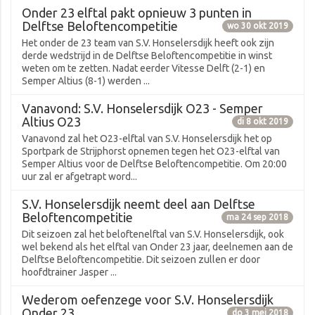
Onder 23 elftal pakt opnieuw 3 punten in
Delftse Beloftencompetitie
wo 30 okt 2019
Het onder de 23 team van S.V. Honselersdijk heeft ook zijn
derde wedstrijd in de Delftse Beloftencompetitie in winst
weten om te zetten. Nadat eerder Vitesse Delft (2-1) en
Semper Altius (8-1) werden ...
Vanavond: S.V. Honselersdijk O23 - Semper
Altius O23
di 8 okt 2019
Vanavond zal het O23-elftal van S.V. Honselersdijk het op
Sportpark de Strijphorst opnemen tegen het O23-elftal van
Semper Altius voor de Delftse Beloftencompetitie. Om 20:00
uur zal er afgetrapt word...
S.V. Honselersdijk neemt deel aan Delftse
Beloftencompetitie
ma 24 sep 2018
Dit seizoen zal het beloftenelftal van S.V. Honselersdijk, ook
wel bekend als het elftal van Onder 23 jaar, deelnemen aan de
Delftse Beloftencompetitie. Dit seizoen zullen er door
hoofdtrainer Jasper ...
Wederom oefenzege voor S.V. Honselersdijk
Onder 23
do 3 mei 2018