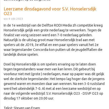
Leerzame dinsdagavond voor S.V. Honselersdijk
O23
wo 4 okt 2023
In de 1e wedstrijd van de Delftse RODI Media zh competitie kreeg
Honselersdijk gelijk een grote nederlaag te verwerken. Tegen de
finalist van vorig seizoen werd een 7-0 nederlaag geleden.
Natuurlijk is de uitslag groot maar Honselersdijk trad aan met
spelers uit de JO19, 3e elftal en een paar spelers vanuit het 2e
waar tegenstander Concordia kon putten uit de jeugdelftallen die
landelijk divisie spelen.
Doel bij Honselersdijk is om spelers ervaring op te laten doen
tegen tegenstanders waar men van kan leren. Dit gebeurt bij
voorkeur niet met (grote ) nederlagen, maar op papier was dit gelijk
wel de sterkste tegenstander. Het tempo lag hoger dan de jongens
gewend waren en moesten daar aan wennen. Na een 3-0 ruststand
werd het uiteindelijk 7-0. Al met al een leerzame wedstrijd en op
naar de volgende wedstrijd: S.V. Honselersdijk O23 - DSVP O23 op
dinsdag 17 oktober om 20.00 uur.
Tekst: Steven van Erven