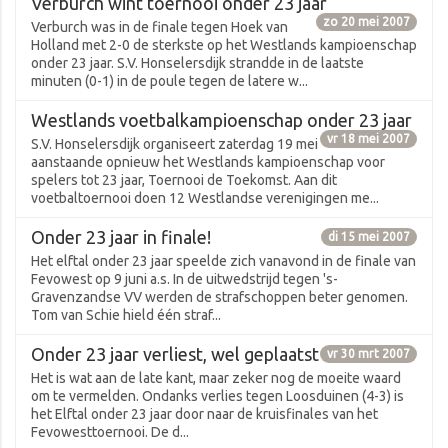
Verburch wint toernooi onder 23 jaar
zo 20 mei 2007
Verburch was in de finale tegen Hoek van
Holland met 2-0 de sterkste op het Westlands kampioenschap
onder 23 jaar. S.V. Honselersdijk strandde in de laatste
minuten (0-1) in de poule tegen de latere w...
Westlands voetbalkampioenschap onder 23 jaar
vr 18 mei 2007
S.V. Honselersdijk organiseert zaterdag 19 mei
aanstaande opnieuw het Westlands kampioenschap voor
spelers tot 23 jaar, Toernooi de Toekomst. Aan dit
voetbaltoernooi doen 12 Westlandse verenigingen me...
Onder 23 jaar in finale!
di 15 mei 2007
Het elftal onder 23 jaar speelde zich vanavond in de finale van
Fevowest op 9 juni a.s. In de uitwedstrijd tegen 's-
Gravenzandse VV werden de strafschoppen beter genomen.
Tom van Schie hield één straf...
Onder 23 jaar verliest, wel geplaatst
vr 30 mrt 2007
Het is wat aan de late kant, maar zeker nog de moeite waard
om te vermelden. Ondanks verlies tegen Loosduinen (4-3) is
het Elftal onder 23 jaar door naar de kruisfinales van het
Fevowesttoernooi. De d...