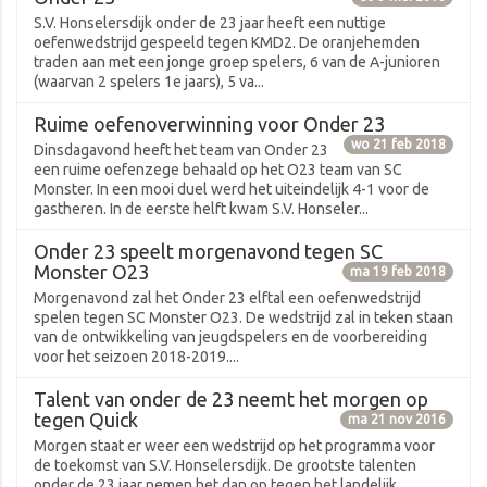
S.V. Honselersdijk onder de 23 jaar heeft een nuttige
oefenwedstrijd gespeeld tegen KMD2. De oranjehemden
traden aan met een jonge groep spelers, 6 van de A-junioren
(waarvan 2 spelers 1e jaars), 5 va...
Ruime oefenoverwinning voor Onder 23
wo 21 feb 2018
Dinsdagavond heeft het team van Onder 23
een ruime oefenzege behaald op het O23 team van SC
Monster. In een mooi duel werd het uiteindelijk 4-1 voor de
gastheren. In de eerste helft kwam S.V. Honseler...
Onder 23 speelt morgenavond tegen SC
Monster O23
ma 19 feb 2018
Morgenavond zal het Onder 23 elftal een oefenwedstrijd
spelen tegen SC Monster O23. De wedstrijd zal in teken staan
van de ontwikkeling van jeugdspelers en de voorbereiding
voor het seizoen 2018-2019....
Talent van onder de 23 neemt het morgen op
tegen Quick
ma 21 nov 2016
Morgen staat er weer een wedstrijd op het programma voor
de toekomst van S.V. Honselersdijk. De grootste talenten
onder de 23 jaar nemen het dan op tegen het landelijk