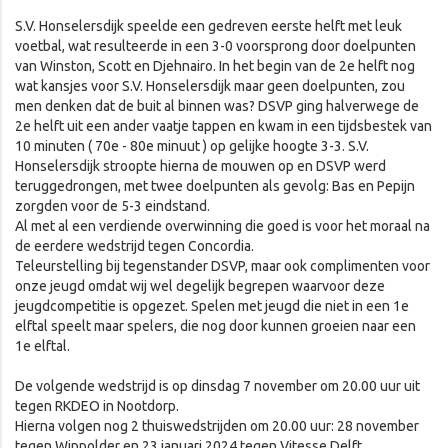
S.V. Honselersdijk speelde een gedreven eerste helft met leuk
voetbal, wat resulteerde in een 3-0 voorsprong door doelpunten
van Winston, Scott en Djehnairo. In het begin van de 2e helft nog
wat kansjes voor S.V. Honselersdijk maar geen doelpunten, zou
men denken dat de buit al binnen was? DSVP ging halverwege de
2e helft uit een ander vaatje tappen en kwam in een tijdsbestek van
10 minuten ( 70e - 80e minuut ) op gelijke hoogte 3-3. S.V.
Honselersdijk stroopte hierna de mouwen op en DSVP werd
teruggedrongen, met twee doelpunten als gevolg: Bas en Pepijn
zorgden voor de 5-3 eindstand.
Al met al een verdiende overwinning die goed is voor het moraal na
de eerdere wedstrijd tegen Concordia.
Teleurstelling bij tegenstander DSVP, maar ook complimenten voor
onze jeugd omdat wij wel degelijk begrepen waarvoor deze
jeugdcompetitie is opgezet. Spelen met jeugd die niet in een 1e
elftal speelt maar spelers, die nog door kunnen groeien naar een
1e elftal.
De volgende wedstrijd is op dinsdag 7 november om 20.00 uur uit
tegen RKDEO in Nootdorp.
Hierna volgen nog 2 thuiswedstrijden om 20.00 uur: 28 november
tegen Wippolder en 23 januari 2024 tegen Vitesse Delft.