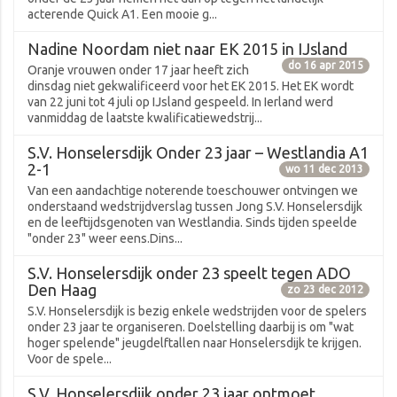
acterende Quick A1. Een mooie g...
Nadine Noordam niet naar EK 2015 in IJsland
do 16 apr 2015
Oranje vrouwen onder 17 jaar heeft zich
dinsdag niet gekwalificeerd voor het EK 2015. Het EK wordt
van 22 juni tot 4 juli op IJsland gespeeld. In Ierland werd
vanmiddag de laatste kwalificatiewedstrij...
S.V. Honselersdijk Onder 23 jaar – Westlandia A1
2-1
wo 11 dec 2013
Van een aandachtige noterende toeschouwer ontvingen we
onderstaand wedstrijdverslag tussen Jong S.V. Honselersdijk
en de leeftijdsgenoten van Westlandia. Sinds tijden speelde
"onder 23" weer eens.Dins...
S.V. Honselersdijk onder 23 speelt tegen ADO
Den Haag
zo 23 dec 2012
S.V. Honselersdijk is bezig enkele wedstrijden voor de spelers
onder 23 jaar te organiseren. Doelstelling daarbij is om "wat
hoger spelende" jeugdelftallen naar Honselersdijk te krijgen.
Voor de spele...
S.V. Honselersdijk onder 23 jaar ontmoet