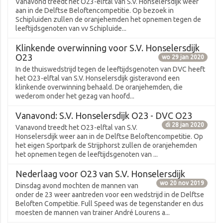
Vanavond treedt het O23-elftal van S.V. Honselersdijk weer
aan in de Delftse Beloftencompetitie. Op bezoek in
Schipluiden zullen de oranjehemden het opnemen tegen de
leeftijdsgenoten van vv Schipluide...
Klinkende overwinning voor S.V. Honselersdijk
O23
wo 29 jan 2020
In de thuiswedstrijd tegen de leeftijdsgenoten van DVC heeft
het O23-elftal van S.V. Honselersdijk gisteravond een
klinkende overwinning behaald. De oranjehemden, die
wederom onder het gezag van hoofd...
Vanavond: S.V. Honselersdijk O23 - DVC O23
di 28 jan 2020
Vanavond treedt het O23-elftal van S.V.
Honselersdijk weer aan in de Delftse Beloftencompetitie. Op
het eigen Sportpark de Strijphorst zullen de oranjehemden
het opnemen tegen de leeftijdsgenoten van ...
Nederlaag voor O23 van S.V. Honselersdijk
wo 20 nov 2019
Dinsdag avond mochten de mannen van
onder de 23 weer aantreden voor een wedstrijd in de Delftse
Beloften Competitie. Full Speed was de tegenstander en dus
moesten de mannen van trainer André Lourens a...