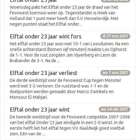
Woensdag pakt het Elftal onder 23 jaar de draad van het
Fevowest toernooi weer op. Tegenstander is Hoek van
Holland dat 1 punt meer heeft dan S.V. Honselerdijk. Met
negen punten staat het Elftal onder...
Elftal onder 23 jaar wint fors
di 27 nov 2007
Het elftal onder 23 jaar won met 10-1 van Loosduinen. Na een
snelle achterstand (binnen vijf minuten) maakte Lex Ophorst
de 1-1. Voor de rust zorgden Jim Vijverberg en Leon de
Brabander de 3-1. Na de ...
Elftal onder 23 jaar verliest
wo 7 nov 2007
De derde wedstrijd voor de Fevowest Cup tegen Monster
werd met 3-2 verloren. De ruststand was 1-1 en de
doelpunten werden gemaakt door Marco Zwinkels en
Monsour El Mahjari.
Elftal onder 23 jaar wint
wo 24 okt 2007
De tweede wedstrijd voor de Fevowest competitie 2007-2008
van het elftal Onder 23 jaar eindigde in een 2-0 winst. In de
eerste helft liet het elftal tegen V.V. Naaldwijk goed voetbal
zien. Eén van de ...