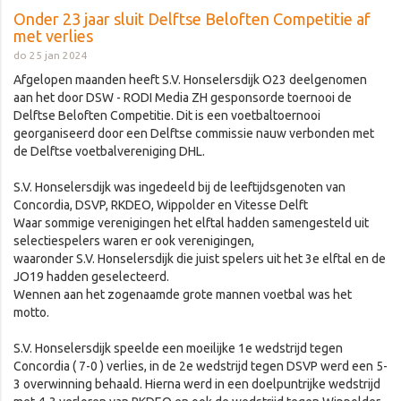
Onder 23 jaar sluit Delftse Beloften Competitie af
met verlies
do 25 jan 2024
Afgelopen maanden heeft S.V. Honselersdijk O23 deelgenomen
aan het door DSW - RODI Media ZH gesponsorde toernooi de
Delftse Beloften Competitie. Dit is een voetbaltoernooi
georganiseerd door een Delftse commissie nauw verbonden met
de Delftse voetbalvereniging DHL.
S.V. Honselersdijk was ingedeeld bij de leeftijdsgenoten van
Concordia, DSVP, RKDEO, Wippolder en Vitesse Delft
Waar sommige verenigingen het elftal hadden samengesteld uit
selectiespelers waren er ook verenigingen,
waaronder S.V. Honselersdijk die juist spelers uit het 3e elftal en de
JO19 hadden geselecteerd.
Wennen aan het zogenaamde grote mannen voetbal was het
motto.
S.V. Honselersdijk speelde een moeilijke 1e wedstrijd tegen
Concordia ( 7-0 ) verlies, in de 2e wedstrijd tegen DSVP werd een 5-
3 overwinning behaald. Hierna werd in een doelpuntrijke wedstrijd