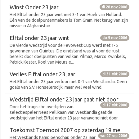
Winst Onder 23 jaar
di 28 nov 2006
Het Elftal onder 23 jaar wint met 3-1 van Hoek van Holland.
Eén van de doelpuntenmakers is Tom Gram. Net terug van zijn
missie in Afghanistan.
Elftal onder 23 jaar wint
do 9 nov 2006
De vierde wedstrijd voor de Fevowest Cup werd met 1-5
gewonnen van Quintus. De eindstand was al voor de rust
bereikt door doelpunten van Volkan Yilmaz, Marco Zwinkels,
Patrick Kester, Roel van Meurs e...
Verlies Elftal onder 23 jaar
di 31 okt 2006
Het Elftal onder 23 jaar verloor met 0-1 van Westlandia. Geen
goals van S.V. Honselersdijk, maar wel veel wind.
Wedstrijd Elftal onder 23 jaar gaat niet door
di 17 okt 2006
Door het tragische overlijden van
selectiespeler Nees Pellikaan van Westlandia gaat de
wedstrijd van het Elftal onder 23 jaar vanavond niet door.
Toekomst Toernooi 2007 op zaterdag 19 mei
wo 27 sep 2006
Het Westlands Kampioenschap onder 23 jaar