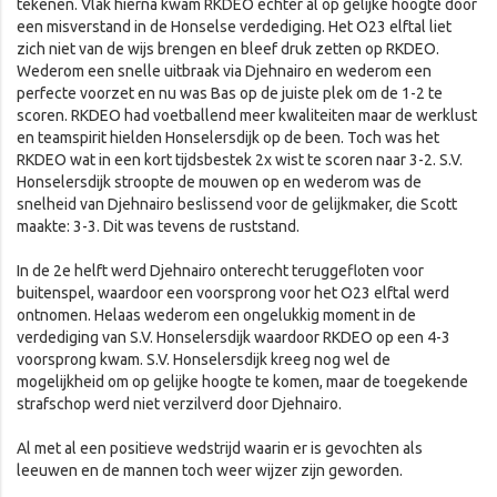
tekenen. Vlak hierna kwam RKDEO echter al op gelijke hoogte door
een misverstand in de Honselse verdediging. Het O23 elftal liet
zich niet van de wijs brengen en bleef druk zetten op RKDEO.
Wederom een snelle uitbraak via Djehnairo en wederom een
perfecte voorzet en nu was Bas op de juiste plek om de 1-2 te
scoren. RKDEO had voetballend meer kwaliteiten maar de werklust
en teamspirit hielden Honselersdijk op de been. Toch was het
RKDEO wat in een kort tijdsbestek 2x wist te scoren naar 3-2. S.V.
Honselersdijk stroopte de mouwen op en wederom was de
snelheid van Djehnairo beslissend voor de gelijkmaker, die Scott
maakte: 3-3. Dit was tevens de ruststand.
In de 2e helft werd Djehnairo onterecht teruggefloten voor
buitenspel, waardoor een voorsprong voor het O23 elftal werd
ontnomen. Helaas wederom een ongelukkig moment in de
verdediging van S.V. Honselersdijk waardoor RKDEO op een 4-3
voorsprong kwam. S.V. Honselersdijk kreeg nog wel de
mogelijkheid om op gelijke hoogte te komen, maar de toegekende
strafschop werd niet verzilverd door Djehnairo.
Al met al een positieve wedstrijd waarin er is gevochten als
leeuwen en de mannen toch weer wijzer zijn geworden.