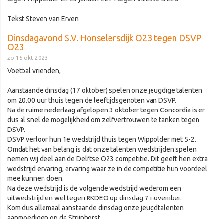
Tekst Steven van Erven
Dinsdagavond S.V. Honselersdijk O23 tegen DSVP
O23
zo 15 okt 2023
Voetbal vrienden,
Aanstaande dinsdag (17 oktober) spelen onze jeugdige talenten
om 20.00 uur thuis tegen de leeftijdsgenoten van DSVP.
Na de ruime nederlaag afgelopen 3 oktober tegen Concordia is er
dus al snel de mogelijkheid om zelfvertrouwen te tanken tegen
DSVP.
DSVP verloor hun 1e wedstrijd thuis tegen Wippolder met 5-2.
Omdat het van belang is dat onze talenten wedstrijden spelen,
nemen wij deel aan de Delftse O23 competitie. Dit geeft hen extra
wedstrijd ervaring, ervaring waar ze in de competitie hun voordeel
mee kunnen doen.
Na deze wedstrijd is de volgende wedstrijd wederom een
uitwedstrijd en wel tegen RKDEO op dinsdag 7 november.
Kom dus allemaal aanstaande dinsdag onze jeugdtalenten
aanmoedigen op de Strijphorst.