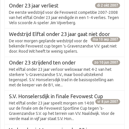
Onder 23 jaar verliest
di 2 okt 2007
De eerste wedstrijd voor de Fevowest competitie 2007-2008
van het elftal Onder 23 jaar eindigde in een 1-4 verlies. Tegen
Velo scoorde A-speler Jim Vijverberg.
Wedstrijd Elftal onder 23 jaar gaat niet door
ma 10 sep 2007
De voor morgen geplande wedstrijd voor de
bekende Fevowest cup tegen 's-Gravenzandse V.V. gaat niet
door. Rood Wit heeft te weinig spelers.
Onder 23 strijdend ten onder
zo 10 jun 2007
Het elftal onder 23 jaar verloor weliswaar met 4-2 van het
sterkere 's-Gravenzandse S.V., maar bood uitstekend
tegenspel. S.V. Honselersdijk trad in de basisopstelling aan
met de keeper van de B1, vie...
S.V. Honselersdijk in finale Fevowest Cup
vr 8 jun 2007
Het elftal onder 23 jaar speelt morgen om 14:00
uur de finale om de Fevowest Sportline Cup tegen 's-
Gravenzandse S.V. op het terrein van V.V. Naaldwijk. Voor de
vierde maal in vijf jaar staat S.V. Hon...