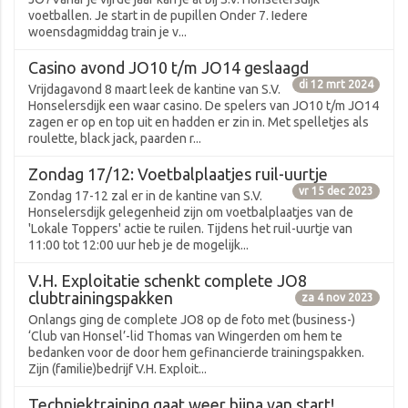
voetballen. Je start in de pupillen Onder 7. Iedere
woensdagmiddag train je v...
Casino avond JO10 t/m JO14 geslaagd
di 12 mrt 2024
Vrijdagavond 8 maart leek de kantine van S.V.
Honselersdijk een waar casino. De spelers van JO10 t/m JO14
zagen er op en top uit en hadden er zin in. Met spelletjes als
roulette, black jack, paarden r...
Zondag 17/12: Voetbalplaatjes ruil-uurtje
vr 15 dec 2023
Zondag 17-12 zal er in de kantine van S.V.
Honselersdijk gelegenheid zijn om voetbalplaatjes van de
'Lokale Toppers' actie te ruilen. Tijdens het ruil-uurtje van
11:00 tot 12:00 uur heb je de mogelijk...
V.H. Exploitatie schenkt complete JO8
clubtrainingspakken
za 4 nov 2023
Onlangs ging de complete JO8 op de foto met (business-)
‘Club van Honsel’-lid Thomas van Wingerden om hem te
bedanken voor de door hem gefinancierde trainingspakken.
Zijn (familie)bedrijf V.H. Exploit...
Techniektraining gaat weer bijna van start!