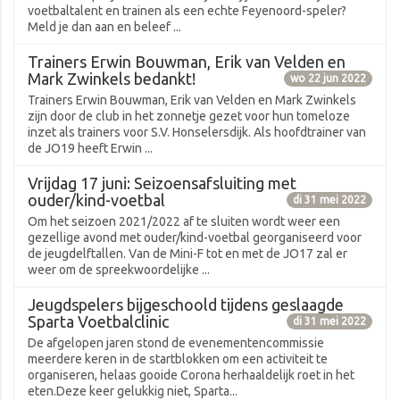
voetbaltalent en trainen als een echte Feyenoord-speler?
Meld je dan aan en beleef ...
Trainers Erwin Bouwman, Erik van Velden en
Mark Zwinkels bedankt!
wo 22 jun 2022
Trainers Erwin Bouwman, Erik van Velden en Mark Zwinkels
zijn door de club in het zonnetje gezet voor hun tomeloze
inzet als trainers voor S.V. Honselersdijk. Als hoofdtrainer van
de JO19 heeft Erwin ...
Vrijdag 17 juni: Seizoensafsluiting met
ouder/kind-voetbal
di 31 mei 2022
Om het seizoen 2021/2022 af te sluiten wordt weer een
gezellige avond met ouder/kind-voetbal georganiseerd voor
de jeugdelftallen. Van de Mini-F tot en met de JO17 zal er
weer om de spreekwoordelijke ...
Jeugdspelers bijgeschoold tijdens geslaagde
Sparta Voetbalclinic
di 31 mei 2022
De afgelopen jaren stond de evenementencommissie
meerdere keren in de startblokken om een activiteit te
organiseren, helaas gooide Corona herhaaldelijk roet in het
eten.Deze keer gelukkig niet, Sparta...