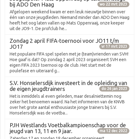
bij ADO Den Haag
wo 22 mrt 2023
Afgelopen weekend kwam er een leuk nieuwtje binnen over
één van onze jeugdleden. Niemand minder dan ADO Den Haag
heeft het oog laten vallen op Mats Oppenraaij, onze keeper
uit de JO9-1. De profclub he...
Zondag 2 april FIFA-toernooi voor JO11 t/m
JO17
vr 17 mrt 2023
Het populaire FIFA spel spelen met je (team)vrienden van SVH!
Hoe gaaf is dat? Op zondag 2 april 2023 organiseert SVH een
eigen FIFA 2023 toernooi op de club. Het start met de
poulefase en uiteraard g...
S.V. Honselersdijk investeert in de opleiding van
de eigen jeugdtrainers
do 26 jan 2023
Het is inmiddels al even geleden, maar desalniettemin nog
zeker het benoemen waard. Na het informeren van de KNVB
over het grote aantal enthousiaste jonge trainers bij S.V.
Honselersdijk was de voetba...
PJH Westlands Voetbalkampioenschap voor de
jeugd van 13, 11 en 9 jaar.
ma 12 dec 2022
Zaterdag 17 en zondag 18 december organiseert