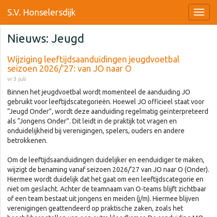
S.V. Honselersdijk
Nieuws: Jeugd
Wijziging leeftijdsaanduidingen jeugdvoetbal
seizoen 2026/'27: van JO naar O
vr 3 juli
Binnen het jeugdvoetbal wordt momenteel de aanduiding JO
gebruikt voor leeftijdscategorieën. Hoewel JO officieel staat voor
“Jeugd Onder”, wordt deze aanduiding regelmatig geïnterpreteerd
als “Jongens Onder”. Dit leidt in de praktijk tot vragen en
onduidelijkheid bij verenigingen, spelers, ouders en andere
betrokkenen.
Om de leeftijdsaanduidingen duidelijker en eenduidiger te maken,
wijzigt de benaming vanaf seizoen 2026/’27 van JO naar O (Onder).
Hiermee wordt duidelijk dat het gaat om een leeftijdscategorie en
niet om geslacht. Achter de teamnaam van O-teams blijft zichtbaar
of een team bestaat uit jongens en meiden (j/m). Hiermee blijven
verenigingen geattendeerd op praktische zaken, zoals het