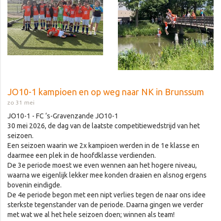
JO10-1 kampioen en op weg naar NK in Brunssum
zo 31 mei
JO10-1 - FC ‘s-Gravenzande JO10-1
30 mei 2026, de dag van de laatste competitiewedstrijd van het
seizoen.
Een seizoen waarin we 2x kampioen werden in de 1e klasse en
daarmee een plek in de hoofdklasse verdienden.
De 3e periode moest we even wennen aan het hogere niveau,
waarna we eigenlijk lekker mee konden draaien en alsnog ergens
bovenin eindigde.
De 4e periode begon met een nipt verlies tegen de naar ons idee
sterkste tegenstander van de periode. Daarna gingen we verder
met wat we al het hele seizoen doen; winnen als team!