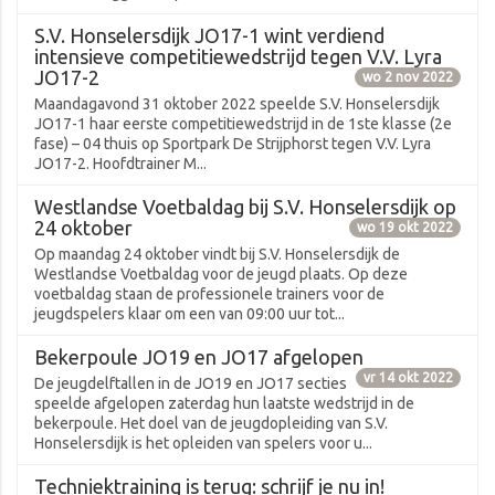
S.V. Honselersdijk JO17-1 wint verdiend
intensieve competitiewedstrijd tegen V.V. Lyra
JO17-2
wo 2 nov 2022
Maandagavond 31 oktober 2022 speelde S.V. Honselersdijk
JO17-1 haar eerste competitiewedstrijd in de 1ste klasse (2e
fase) – 04 thuis op Sportpark De Strijphorst tegen V.V. Lyra
JO17-2. Hoofdtrainer M...
Westlandse Voetbaldag bij S.V. Honselersdijk op
24 oktober
wo 19 okt 2022
Op maandag 24 oktober vindt bij S.V. Honselersdijk de
Westlandse Voetbaldag voor de jeugd plaats. Op deze
voetbaldag staan de professionele trainers voor de
jeugdspelers klaar om een van 09:00 uur tot...
Bekerpoule JO19 en JO17 afgelopen
vr 14 okt 2022
De jeugdelftallen in de JO19 en JO17 secties
speelde afgelopen zaterdag hun laatste wedstrijd in de
bekerpoule. Het doel van de jeugdopleiding van S.V.
Honselersdijk is het opleiden van spelers voor u...
Techniektraining is terug: schrijf je nu in!