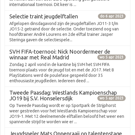
internationaal toernooi. Dit keer is ...
Selectie traint jeugdelftallen
do 6 apr 2023
Afgelopen dinsdagavond zijn de jeugdeftallen JO11-3 t/m
JO15-2 getraind door de selectie. Onder toeziend oog van
hoofdtrainer André Lourens en 2de elftal trainer Jasper
Steringa gaven de selectiespele...
SVH FIFA-toernooi: Nick Noordermeer de
winnaar met Real Madrid
wo 5 apr 2023
Zondag 2 april vond in de kantine bij SVH het SVH FIFA
toernooi plaats voor de jeugd tot en met de JO17. Met 8
PlayStations werd de poulefase gespeeld door 35
enthousiaste jeugdleden. Iedereen deed ...
Tweede Paasdag: Westlands Kampioenschap
JO19 bij S.V. Honselersdijk
wo 5 apr 2023
Op Tweede Paasdag wordt er op Sportpark de Strijphorst
weer gestreden voor het Westlands Kampioenschap voor
JO19-1. Met 12 deelnemende elftallen beloofd het weer een
spannende strijd te worden wie er ...
Jeugdspeler Mats Oppenraaij op talentenstage