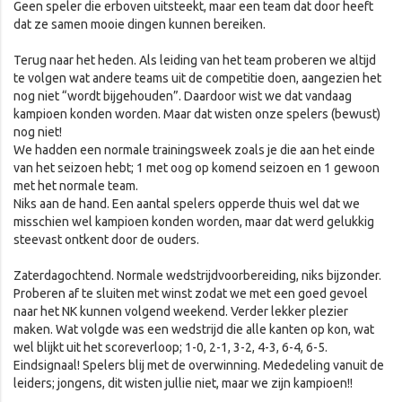
Geen speler die erboven uitsteekt, maar een team dat door heeft
dat ze samen mooie dingen kunnen bereiken.
Terug naar het heden. Als leiding van het team proberen we altijd
te volgen wat andere teams uit de competitie doen, aangezien het
nog niet “wordt bijgehouden”. Daardoor wist we dat vandaag
kampioen konden worden. Maar dat wisten onze spelers (bewust)
nog niet!
We hadden een normale trainingsweek zoals je die aan het einde
van het seizoen hebt; 1 met oog op komend seizoen en 1 gewoon
met het normale team.
Niks aan de hand. Een aantal spelers opperde thuis wel dat we
misschien wel kampioen konden worden, maar dat werd gelukkig
steevast ontkent door de ouders.
Zaterdagochtend. Normale wedstrijdvoorbereiding, niks bijzonder.
Proberen af te sluiten met winst zodat we met een goed gevoel
naar het NK kunnen volgend weekend. Verder lekker plezier
maken. Wat volgde was een wedstrijd die alle kanten op kon, wat
wel blijkt uit het scoreverloop; 1-0, 2-1, 3-2, 4-3, 6-4, 6-5.
Eindsignaal! Spelers blij met de overwinning. Mededeling vanuit de
leiders; jongens, dit wisten jullie niet, maar we zijn kampioen!!