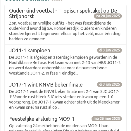
Ouder-kind voetbal - Tropisch spektakel op De
Strijphorst
za 28 jun 2025
Zon, voetbal en vrolijke outfits - het was feest tijdens de
ouder-kind avond bij S.V. Honselersdijk. Ouders en kinderen
stonden lijnrecht tegenover elkaar op het veld, maar één ding
hadden ze gemeen: ...
JO11-1 kampioen
di 3 jun 2025
De JO11-1 is afgelopen zaterdag kampioen geworden in de
Hoofdklasse 4e fase. Het team won met 2-13 van HBS JO11-2
en werd daardoor onbereikbaar voor de nummer twee
Westlandia JO11-2. In fase 1 eindigd...
JO17-1 wint KNVB beker finale
di 3 jun 2025
De JO17-1 wint de KNVB beker finale met 2-1 van SJC JO17-
1! Voor de rust bleek SJC iets sterker en kwam op een 1-0
voorsprong. De JO17-1 kwam echter sterk uit de kleedkamer
en kwam snel na rust al op ...
Feestelijke afsluiting MO9-1
ma 26 mei 2025
Op zaterdag 24 mei hebben de meiden van MO9-1 hun
seizoen feestelijk afgesloten.Die dag hebben ze gevoetbald