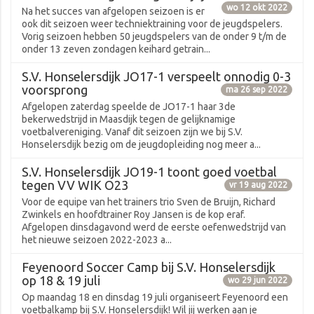
wo 12 okt 2022
Na het succes van afgelopen seizoen is er
ook dit seizoen weer techniektraining voor de jeugdspelers.
Vorig seizoen hebben 50 jeugdspelers van de onder 9 t/m de
onder 13 zeven zondagen keihard getrain...
S.V. Honselersdijk JO17-1 verspeelt onnodig 0-3
voorsprong
ma 26 sep 2022
Afgelopen zaterdag speelde de JO17-1 haar 3de
bekerwedstrijd in Maasdijk tegen de gelijknamige
voetbalvereniging. Vanaf dit seizoen zijn we bij S.V.
Honselersdijk bezig om de jeugdopleiding nog meer a...
S.V. Honselersdijk JO19-1 toont goed voetbal
tegen VV WIK O23
vr 19 aug 2022
Voor de equipe van het trainers trio Sven de Bruijn, Richard
Zwinkels en hoofdtrainer Roy Jansen is de kop eraf.
Afgelopen dinsdagavond werd de eerste oefenwedstrijd van
het nieuwe seizoen 2022-2023 a...
Feyenoord Soccer Camp bij S.V. Honselersdijk
op 18 & 19 juli
wo 29 jun 2022
Op maandag 18 en dinsdag 19 juli organiseert Feyenoord een
voetbalkamp bij S.V. Honselersdijk! Wil jij werken aan je