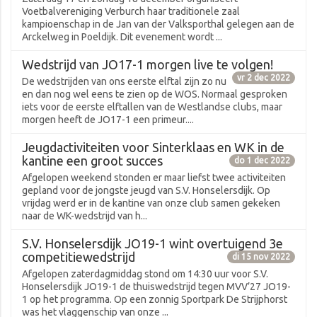
Voetbalvereniging Verburch haar traditionele zaal
kampioenschap in de Jan van der Valksporthal gelegen aan de
Arckelweg in Poeldijk. Dit evenement wordt ...
Wedstrijd van JO17-1 morgen live te volgen!
vr 2 dec 2022
De wedstrijden van ons eerste elftal zijn zo nu
en dan nog wel eens te zien op de WOS. Normaal gesproken
iets voor de eerste elftallen van de Westlandse clubs, maar
morgen heeft de JO17-1 een primeur....
Jeugdactiviteiten voor Sinterklaas en WK in de
kantine een groot succes
do 1 dec 2022
Afgelopen weekend stonden er maar liefst twee activiteiten
gepland voor de jongste jeugd van S.V. Honselersdijk. Op
vrijdag werd er in de kantine van onze club samen gekeken
naar de WK-wedstrijd van h...
S.V. Honselersdijk JO19-1 wint overtuigend 3e
competitiewedstrijd
di 15 nov 2022
Afgelopen zaterdagmiddag stond om 14:30 uur voor S.V.
Honselersdijk JO19-1 de thuiswedstrijd tegen MVV’27 JO19-
1 op het programma. Op een zonnig Sportpark De Strijphorst
was het vlaggenschip van onze ...