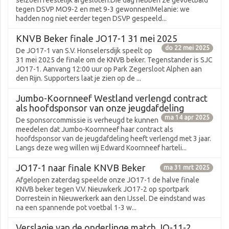
tegen DSVP MO9-2 en met 9-3 gewonnen!Melanie: we
hadden nog niet eerder tegen DSVP gespeeld...
KNVB Beker finale JO17-1 31 mei 2025
do 22 mei 2025
De JO17-1 van S.V. Honselersdijk speelt op
31 mei 2025 de finale om de KNVB beker. Tegenstander is SJC
JO17-1. Aanvang 12:00 uur op Park Zegersloot Alphen aan
den Rijn. Supporters laat je zien op de ...
Jumbo-Koornneef Westland verlengd contract
als hoofdsponsor van onze jeugdafdeling
ma 14 apr 2025
De sponsorcommissie is verheugd te kunnen
meedelen dat Jumbo-Koornneef haar contract als
hoofdsponsor van de jeugdafdeling heeft verlengd met 3 jaar.
Langs deze weg willen wij Edward Koornneef harteli...
JO17-1 naar finale KNVB Beker
ma 31 mrt 2025
Afgelopen zaterdag speelde onze JO17-1 de halve finale
KNVB beker tegen V.V. Nieuwkerk JO17-2 op sportpark
Dorrestein in Nieuwerkerk aan den IJssel. De eindstand was
na een spannende pot voetbal 1-3 w...
Verslagje van de onderlinge match JO-11-2