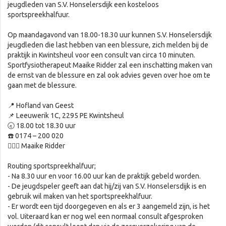
jeugdleden van S.V. Honselersdijk een kosteloos
sportspreekhalfuur.
Op maandagavond van 18.00-18.30 uur kunnen S.V. Honselersdijk
jeugdleden die last hebben van een blessure, zich melden bij de
praktijk in Kwintsheul voor een consult van circa 10 minuten.
Sportfysiotherapeut Maaike Ridder zal een inschatting maken van
de ernst van de blessure en zal ook advies geven over hoe om te
gaan met de blessure.
📍 Hofland van Geest
📌 Leeuwerik 1C, 2295 PE Kwintsheul
🕣 18.00 tot 18.30 uur
☎️ 0174 – 200 020
👩🏼‍⚕️ Maaike Ridder
Routing sportspreekhalfuur;
- Na 8.30 uur en voor 16.00 uur kan de praktijk gebeld worden.
- De jeugdspeler geeft aan dat hij/zij van S.V. Honselersdijk is en
gebruik wil maken van het sportspreekhalfuur.
- Er wordt een tijd doorgegeven en als er 3 aangemeld zijn, is het
vol. Uiteraard kan er nog wel een normaal consult afgesproken