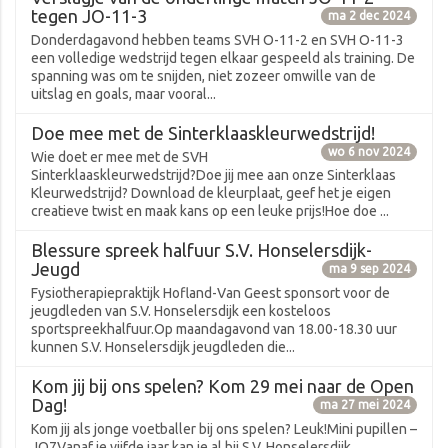
tegen JO-11-3
ma 2 dec 2024
Donderdagavond hebben teams SVH O-11-2 en SVH O-11-3
een volledige wedstrijd tegen elkaar gespeeld als training. De
spanning was om te snijden, niet zozeer omwille van de
uitslag en goals, maar vooral...
Doe mee met de Sinterklaaskleurwedstrijd!
wo 6 nov 2024
Wie doet er mee met de SVH
Sinterklaaskleurwedstrijd?Doe jij mee aan onze Sinterklaas
Kleurwedstrijd? Download de kleurplaat, geef het je eigen
creatieve twist en maak kans op een leuke prijs!Hoe doe ...
Blessure spreek halfuur S.V. Honselersdijk-
Jeugd
ma 9 sep 2024
Fysiotherapiepraktijk Hofland-Van Geest sponsort voor de
jeugdleden van S.V. Honselersdijk een kosteloos
sportspreekhalfuur.Op maandagavond van 18.00-18.30 uur
kunnen S.V. Honselersdijk jeugdleden die...
Kom jij bij ons spelen? Kom 29 mei naar de Open
Dag!
ma 27 mei 2024
Kom jij als jonge voetballer bij ons spelen? Leuk!Mini pupillen –
JO7Vanaf je vijfde jaar kan je al bij S.V. Honselersdijk