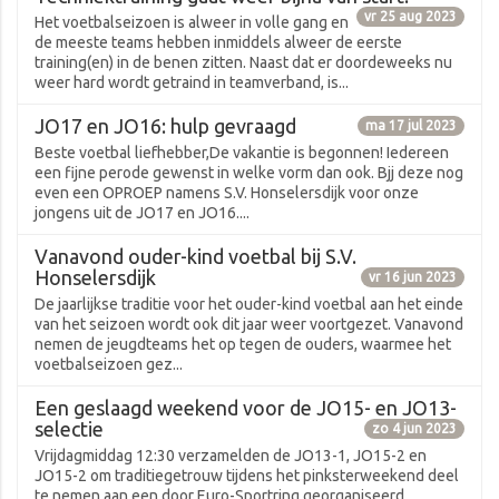
vr 25 aug 2023
Het voetbalseizoen is alweer in volle gang en
de meeste teams hebben inmiddels alweer de eerste
training(en) in de benen zitten. Naast dat er doordeweeks nu
weer hard wordt getraind in teamverband, is...
JO17 en JO16: hulp gevraagd
ma 17 jul 2023
Beste voetbal liefhebber,De vakantie is begonnen! Iedereen
een fijne perode gewenst in welke vorm dan ook. Bjj deze nog
even een OPROEP namens S.V. Honselersdijk voor onze
jongens uit de JO17 en JO16....
Vanavond ouder-kind voetbal bij S.V.
Honselersdijk
vr 16 jun 2023
De jaarlijkse traditie voor het ouder-kind voetbal aan het einde
van het seizoen wordt ook dit jaar weer voortgezet. Vanavond
nemen de jeugdteams het op tegen de ouders, waarmee het
voetbalseizoen gez...
Een geslaagd weekend voor de JO15- en JO13-
selectie
zo 4 jun 2023
Vrijdagmiddag 12:30 verzamelden de JO13-1, JO15-2 en
JO15-2 om traditiegetrouw tijdens het pinksterweekend deel
te nemen aan een door Euro-Sportring georganiseerd