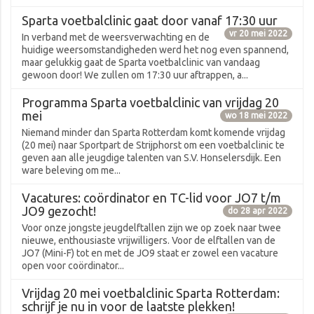
Sparta voetbalclinic gaat door vanaf 17:30 uur
vr 20 mei 2022
In verband met de weersverwachting en de
huidige weersomstandigheden werd het nog even spannend,
maar gelukkig gaat de Sparta voetbalclinic van vandaag
gewoon door! We zullen om 17:30 uur aftrappen, a...
Programma Sparta voetbalclinic van vrijdag 20
mei
wo 18 mei 2022
Niemand minder dan Sparta Rotterdam komt komende vrijdag
(20 mei) naar Sportpart de Strijphorst om een voetbalclinic te
geven aan alle jeugdige talenten van S.V. Honselersdijk. Een
ware beleving om me...
Vacatures: coördinator en TC-lid voor JO7 t/m
JO9 gezocht!
do 28 apr 2022
Voor onze jongste jeugdelftallen zijn we op zoek naar twee
nieuwe, enthousiaste vrijwilligers. Voor de elftallen van de
JO7 (Mini-F) tot en met de JO9 staat er zowel een vacature
open voor coördinator...
Vrijdag 20 mei voetbalclinic Sparta Rotterdam:
schrijf je nu in voor de laatste plekken!