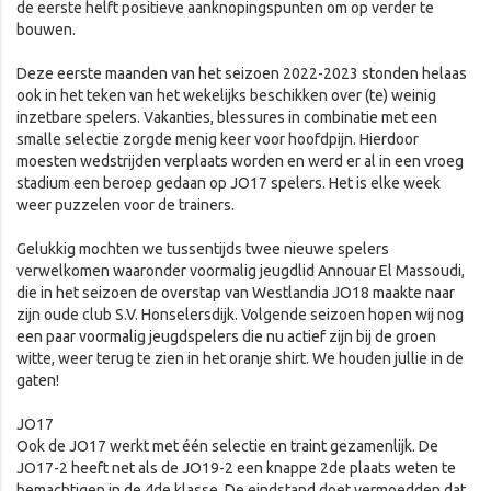
de eerste helft positieve aanknopingspunten om op verder te
bouwen.
Deze eerste maanden van het seizoen 2022-2023 stonden helaas
ook in het teken van het wekelijks beschikken over (te) weinig
inzetbare spelers. Vakanties, blessures in combinatie met een
smalle selectie zorgde menig keer voor hoofdpijn. Hierdoor
moesten wedstrijden verplaats worden en werd er al in een vroeg
stadium een beroep gedaan op JO17 spelers. Het is elke week
weer puzzelen voor de trainers.
Gelukkig mochten we tussentijds twee nieuwe spelers
verwelkomen waaronder voormalig jeugdlid Annouar El Massoudi,
die in het seizoen de overstap van Westlandia JO18 maakte naar
zijn oude club S.V. Honselersdijk. Volgende seizoen hopen wij nog
een paar voormalig jeugdspelers die nu actief zijn bij de groen
witte, weer terug te zien in het oranje shirt. We houden jullie in de
gaten!
JO17
Ook de JO17 werkt met één selectie en traint gezamenlijk. De
JO17-2 heeft net als de JO19-2 een knappe 2de plaats weten te
bemachtigen in de 4de klasse. De eindstand doet vermoedden dat