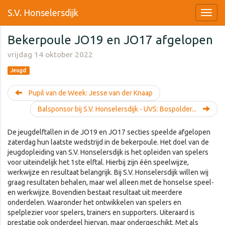
S.V. Honselersdijk
Bekerpoule JO19 en JO17 afgelopen
vrijdag 14 oktober 2022
Jeugd
Pupil van de Week: Jesse van der Knaap
Balsponsor bij S.V. Honselersdijk - UVS: Bospolder...
De jeugdelftallen in de JO19 en JO17 secties speelde afgelopen
zaterdag hun laatste wedstrijd in de bekerpoule. Het doel van de
jeugdopleiding van S.V. Honselersdijk is het opleiden van spelers
voor uiteindelijk het 1ste elftal. Hierbij zijn één speelwijze,
werkwijze en resultaat belangrijk. Bij S.V. Honselersdijk willen wij
graag resultaten behalen, maar wel alleen met de honselse speel-
en werkwijze. Bovendien bestaat resultaat uit meerdere
onderdelen. Waaronder het ontwikkelen van spelers en
spelplezier voor spelers, trainers en supporters. Uiteraard is
prestatie ook onderdeel hiervan, maar ondergeschikt. Met als