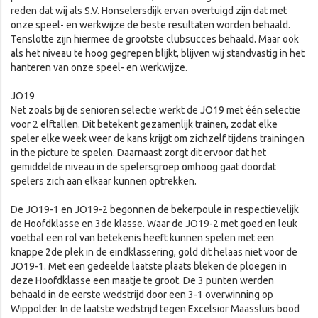
reden dat wij als S.V. Honselersdijk ervan overtuigd zijn dat met
onze speel- en werkwijze de beste resultaten worden behaald.
Tenslotte zijn hiermee de grootste clubsucces behaald. Maar ook
als het niveau te hoog gegrepen blijkt, blijven wij standvastig in het
hanteren van onze speel- en werkwijze.
JO19
Net zoals bij de senioren selectie werkt de JO19 met één selectie
voor 2 elftallen. Dit betekent gezamenlijk trainen, zodat elke
speler elke week weer de kans krijgt om zichzelf tijdens trainingen
in the picture te spelen. Daarnaast zorgt dit ervoor dat het
gemiddelde niveau in de spelersgroep omhoog gaat doordat
spelers zich aan elkaar kunnen optrekken.
De JO19-1 en JO19-2 begonnen de bekerpoule in respectievelijk
de Hoofdklasse en 3de klasse. Waar de JO19-2 met goed en leuk
voetbal een rol van betekenis heeft kunnen spelen met een
knappe 2de plek in de eindklassering, gold dit helaas niet voor de
JO19-1. Met een gedeelde laatste plaats bleken de ploegen in
deze Hoofdklasse een maatje te groot. De 3 punten werden
behaald in de eerste wedstrijd door een 3-1 overwinning op
Wippolder. In de laatste wedstrijd tegen Excelsior Maassluis bood