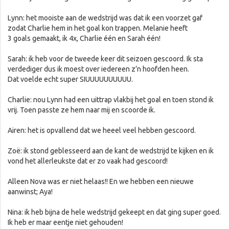
Lynn: het mooiste aan de wedstrijd was dat ik een voorzet gaf
zodat Charlie hem in het goal kon trappen. Melanie heeft
3 goals gemaakt, ik 4x, Charlie één en Sarah één!
Sarah: ik heb voor de tweede keer dit seizoen gescoord. Ik sta
verdediger dus ik moest over iedereen z’n hoofden heen.
Dat voelde echt super SIUUUUUUUUUU.
Charlie: nou Lynn had een uittrap vlakbij het goal en toen stond ik
vrij. Toen passte ze hem naar mij en scoorde ik.
Airen: het is opvallend dat we heeel veel hebben gescoord.
Zoë: ik stond geblesseerd aan de kant de wedstrijd te kijken en ik
vond het allerleukste dat er zo vaak had gescoord!
Alleen Nova was er niet helaas!! En we hebben een nieuwe
aanwinst; Aya!
Nina: ik heb bijna de hele wedstrijd gekeept en dat ging super goed.
Ik heb er maar eentje niet gehouden!