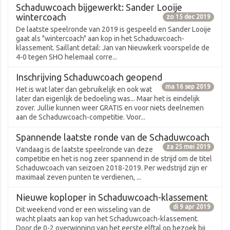
Schaduwcoach bijgewerkt: Sander Looije
wintercoach
zo 15 dec 2019
De laatste speelronde van 2019 is gespeeld en Sander Looije
gaat als "wintercoach" aan kop in het Schaduwcoach-
klassement. Saillant detail: Jan van Nieuwkerk voorspelde de
4-0 tegen SHO helemaal corre...
Inschrijving Schaduwcoach geopend
ma 16 sep 2019
Het is wat later dan gebruikelijk en ook wat
later dan eigenlijk de bedoeling was... Maar het is eindelijk
zover. Jullie kunnen weer GRATIS en voor niets deelnemen
aan de Schaduwcoach-competitie. Voor...
Spannende laatste ronde van de Schaduwcoach
za 25 mei 2019
Vandaag is de laatste speelronde van deze
competitie en het is nog zeer spannend in de strijd om de titel
Schaduwcoach van seizoen 2018-2019. Per wedstrijd zijn er
maximaal zeven punten te verdienen, ...
Nieuwe koploper in Schaduwcoach-klassement
di 9 apr 2019
Dit weekend vond er een wisseling van de
wacht plaats aan kop van het Schaduwcoach-klassement.
Door de 0-2 overwinning van het eerste elftal op bezoek bij