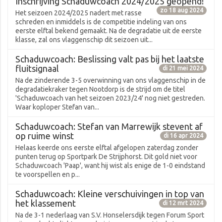
Inschrijving Schaduwcoach 2024/2025 geopend!
zo 18 aug 2024
Het seizoen 2024/2025 nadert met rasse
schreden en inmiddels is de competitie indeling van ons
eerste elftal bekend gemaakt. Na de degradatie uit de eerste
klasse, zal ons vlaggenschip dit seizoen uit...
Schaduwcoach: Beslissing valt pas bij het laatste
fluitsignaal
di 21 mei 2024
Na de zinderende 3-5 overwinning van ons vlaggenschip in de
degradatiekraker tegen Nootdorp is de strijd om de titel
'Schaduwcoach van het seizoen 2023/24' nog niet gestreden.
Waar koploper Stefan van...
Schaduwcoach: Stefan van Marrewijk stevent af
op ruime winst
di 16 apr 2024
Helaas keerde ons eerste elftal afgelopen zaterdag zonder
punten terug op Sportpark De Strijphorst. Dit gold niet voor
Schaduwcoach 'Paap', want hij wist als enige de 1-0 eindstand
te voorspellen en p...
Schaduwcoach: Kleine verschuivingen in top van
het klassement
di 12 mrt 2024
Na de 3-1 nederlaag van S.V. Honselersdijk tegen Forum Sport