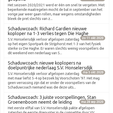
Het seizoen 2020/2021 werd er één om snel te vergeten. Met
beperkende maatregelen mocht de bal in september van het
vorige jaar weer gaan rollen, maar wegens omstandigheden
bleek de pret slechts van z...
Schaduwcoach: Richard Gardien nieuwe
koploper na 1-3 verlies tegen Die Haghe
zo 11 okt 2020
S.V. Honselersdijk verloor afgelopen zaterdag
op het eigen Sportpark de Strijphorst met 1-3 van het fysiek
sterke sv Die Haghe. Er waren slechts weinig voorspellers die
dit weekend een nederlaag van S...
Schaduwcoach: nieuwe koplopers na
doelpuntrijke nederlaag S.V. Honselersdijk
ma 5 okt 2020
S.V. Honselersdijk verloor afgelopen zaterdag
met maar liefst 5-4 op bezoek bij Voorschoten '97. Het mag
geen verrassing zijn dat er onder de voorspellers van de
Schaduwcoach niemand was die deze uits...
Schaduwcoach: 3 juiste voorspellingen, Stan
Groenenboom neemt de leiding
ma 28 sep 2020
Het eerste elftal van S.V. Honselersdijk pakte afgelopen
zaterdag de eerste driepunter in de competitie door VV