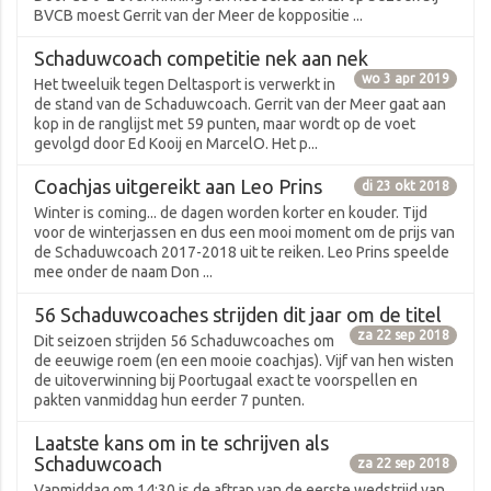
BVCB moest Gerrit van der Meer de koppositie ...
Schaduwcoach competitie nek aan nek
wo 3 apr 2019
Het tweeluik tegen Deltasport is verwerkt in
de stand van de Schaduwcoach. Gerrit van der Meer gaat aan
kop in de ranglijst met 59 punten, maar wordt op de voet
gevolgd door Ed Kooij en MarcelO. Het p...
Coachjas uitgereikt aan Leo Prins
di 23 okt 2018
Winter is coming... de dagen worden korter en kouder. Tijd
voor de winterjassen en dus een mooi moment om de prijs van
de Schaduwcoach 2017-2018 uit te reiken. Leo Prins speelde
mee onder de naam Don ...
56 Schaduwcoaches strijden dit jaar om de titel
za 22 sep 2018
Dit seizoen strijden 56 Schaduwcoaches om
de eeuwige roem (en een mooie coachjas). Vijf van hen wisten
de uitoverwinning bij Poortugaal exact te voorspellen en
pakten vanmiddag hun eerder 7 punten.
Laatste kans om in te schrijven als
Schaduwcoach
za 22 sep 2018
Vanmiddag om 14:30 is de aftrap van de eerste wedstrijd van