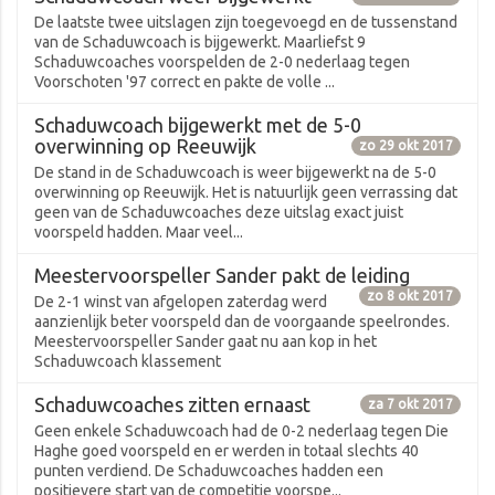
De laatste twee uitslagen zijn toegevoegd en de tussenstand
van de Schaduwcoach is bijgewerkt. Maarliefst 9
Schaduwcoaches voorspelden de 2-0 nederlaag tegen
Voorschoten '97 correct en pakte de volle ...
Schaduwcoach bijgewerkt met de 5-0
overwinning op Reeuwijk
zo 29 okt 2017
De stand in de Schaduwcoach is weer bijgewerkt na de 5-0
overwinning op Reeuwijk. Het is natuurlijk geen verrassing dat
geen van de Schaduwcoaches deze uitslag exact juist
voorspeld hadden. Maar veel...
Meestervoorspeller Sander pakt de leiding
zo 8 okt 2017
De 2-1 winst van afgelopen zaterdag werd
aanzienlijk beter voorspeld dan de voorgaande speelrondes.
Meestervoorspeller Sander gaat nu aan kop in het
Schaduwcoach klassement
Schaduwcoaches zitten ernaast
za 7 okt 2017
Geen enkele Schaduwcoach had de 0-2 nederlaag tegen Die
Haghe goed voorspeld en er werden in totaal slechts 40
punten verdiend. De Schaduwcoaches hadden een
positievere start van de competitie voorspe...