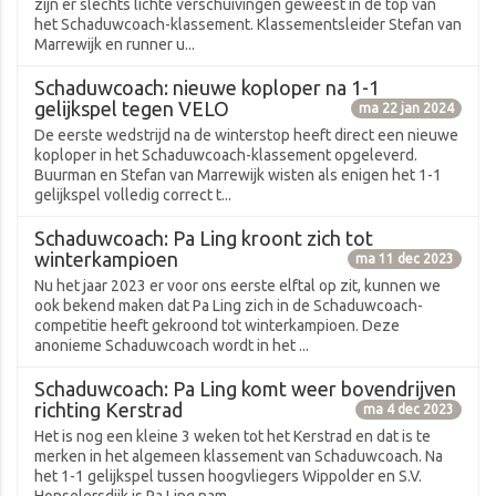
zijn er slechts lichte verschuivingen geweest in de top van
het Schaduwcoach-klassement. Klassementsleider Stefan van
Marrewijk en runner u...
Schaduwcoach: nieuwe koploper na 1-1
gelijkspel tegen VELO
ma 22 jan 2024
De eerste wedstrijd na de winterstop heeft direct een nieuwe
koploper in het Schaduwcoach-klassement opgeleverd.
Buurman en Stefan van Marrewijk wisten als enigen het 1-1
gelijkspel volledig correct t...
Schaduwcoach: Pa Ling kroont zich tot
winterkampioen
ma 11 dec 2023
Nu het jaar 2023 er voor ons eerste elftal op zit, kunnen we
ook bekend maken dat Pa Ling zich in de Schaduwcoach-
competitie heeft gekroond tot winterkampioen. Deze
anonieme Schaduwcoach wordt in het ...
Schaduwcoach: Pa Ling komt weer bovendrijven
richting Kerstrad
ma 4 dec 2023
Het is nog een kleine 3 weken tot het Kerstrad en dat is te
merken in het algemeen klassement van Schaduwcoach. Na
het 1-1 gelijkspel tussen hoogvliegers Wippolder en S.V.