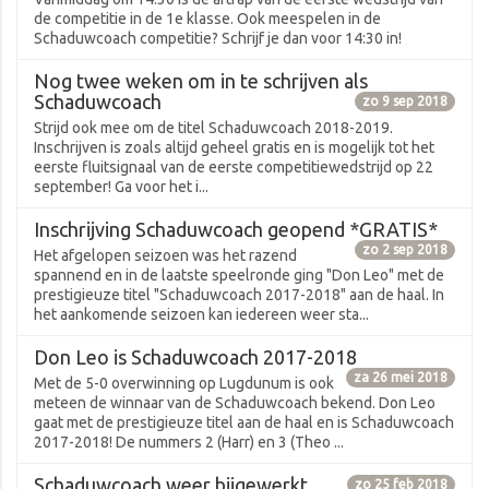
de competitie in de 1e klasse. Ook meespelen in de
Schaduwcoach competitie? Schrijf je dan voor 14:30 in!
Nog twee weken om in te schrijven als
Schaduwcoach
zo 9 sep 2018
Strijd ook mee om de titel Schaduwcoach 2018-2019.
Inschrijven is zoals altijd geheel gratis en is mogelijk tot het
eerste fluitsignaal van de eerste competitiewedstrijd op 22
september! Ga voor het i...
Inschrijving Schaduwcoach geopend *GRATIS*
zo 2 sep 2018
Het afgelopen seizoen was het razend
spannend en in de laatste speelronde ging "Don Leo" met de
prestigieuze titel "Schaduwcoach 2017-2018" aan de haal. In
het aankomende seizoen kan iedereen weer sta...
Don Leo is Schaduwcoach 2017-2018
za 26 mei 2018
Met de 5-0 overwinning op Lugdunum is ook
meteen de winnaar van de Schaduwcoach bekend. Don Leo
gaat met de prestigieuze titel aan de haal en is Schaduwcoach
2017-2018! De nummers 2 (Harr) en 3 (Theo ...
Schaduwcoach weer bijgewerkt
zo 25 feb 2018