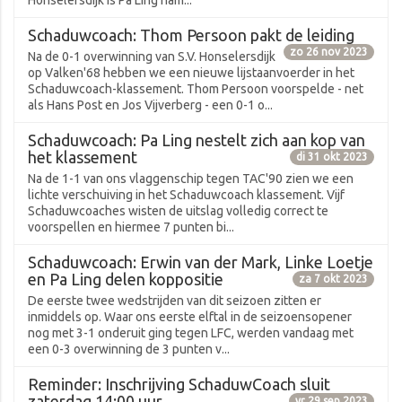
Honselersdijk is Pa Ling nam...
Schaduwcoach: Thom Persoon pakt de leiding
zo 26 nov 2023
Na de 0-1 overwinning van S.V. Honselersdijk
op Valken'68 hebben we een nieuwe lijstaanvoerder in het
Schaduwcoach-klassement. Thom Persoon voorspelde - net
als Hans Post en Jos Vijverberg - een 0-1 o...
Schaduwcoach: Pa Ling nestelt zich aan kop van
het klassement
di 31 okt 2023
Na de 1-1 van ons vlaggenschip tegen TAC'90 zien we een
lichte verschuiving in het Schaduwcoach klassement. Vijf
Schaduwcoaches wisten de uitslag volledig correct te
voorspellen en hiermee 7 punten bi...
Schaduwcoach: Erwin van der Mark, Linke Loetje
en Pa Ling delen koppositie
za 7 okt 2023
De eerste twee wedstrijden van dit seizoen zitten er
inmiddels op. Waar ons eerste elftal in de seizoensopener
nog met 3-1 onderuit ging tegen LFC, werden vandaag met
een 0-3 overwinning de 3 punten v...
Reminder: Inschrijving SchaduwCoach sluit
zaterdag 14:00 uur
vr 29 sep 2023