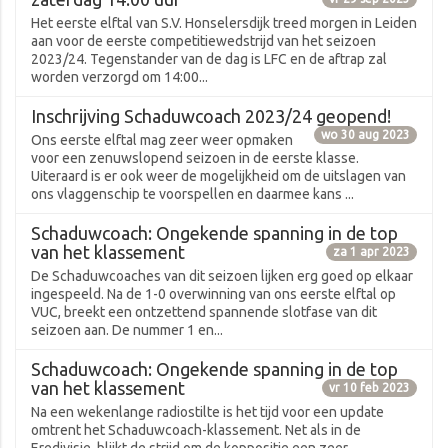
Het eerste elftal van S.V. Honselersdijk treed morgen in Leiden
aan voor de eerste competitiewedstrijd van het seizoen
2023/24. Tegenstander van de dag is LFC en de aftrap zal
worden verzorgd om 14:00...
Inschrijving Schaduwcoach 2023/24 geopend!
wo 30 aug 2023
Ons eerste elftal mag zeer weer opmaken
voor een zenuwslopend seizoen in de eerste klasse.
Uiteraard is er ook weer de mogelijkheid om de uitslagen van
ons vlaggenschip te voorspellen en daarmee kans ...
Schaduwcoach: Ongekende spanning in de top
van het klassement
za 1 apr 2023
De Schaduwcoaches van dit seizoen lijken erg goed op elkaar
ingespeeld. Na de 1-0 overwinning van ons eerste elftal op
VUC, breekt een ontzettend spannende slotfase van dit
seizoen aan. De nummer 1 en...
Schaduwcoach: Ongekende spanning in de top
van het klassement
vr 10 feb 2023
Na een wekenlange radiostilte is het tijd voor een update
omtrent het Schaduwcoach-klassement. Net als in de