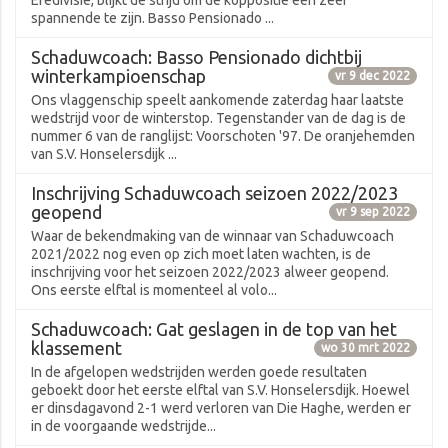
Eredivisie, blijkt de strijd om de koppositie een zeer
spannende te zijn. Basso Pensionado ...
Schaduwcoach: Basso Pensionado dichtbij
winterkampioenschap
vr 9 dec 2022
Ons vlaggenschip speelt aankomende zaterdag haar laatste
wedstrijd voor de winterstop. Tegenstander van de dag is de
nummer 6 van de ranglijst: Voorschoten '97. De oranjehemden
van S.V. Honselersdijk ...
Inschrijving Schaduwcoach seizoen 2022/2023
geopend
vr 9 sep 2022
Waar de bekendmaking van de winnaar van Schaduwcoach
2021/2022 nog even op zich moet laten wachten, is de
inschrijving voor het seizoen 2022/2023 alweer geopend.
Ons eerste elftal is momenteel al volo...
Schaduwcoach: Gat geslagen in de top van het
klassement
wo 30 mrt 2022
In de afgelopen wedstrijden werden goede resultaten
geboekt door het eerste elftal van S.V. Honselersdijk. Hoewel
er dinsdagavond 2-1 werd verloren van Die Haghe, werden er
in de voorgaande wedstrijde...