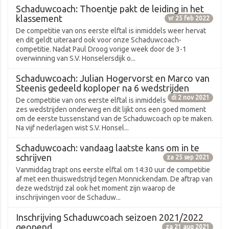
Schaduwcoach: Thoentje pakt de leiding in het
klassement
vr 25 feb 2022
De competitie van ons eerste elftal is inmiddels weer hervat
en dit geldt uiteraard ook voor onze Schaduwcoach-
competitie. Nadat Paul Droog vorige week door de 3-1
overwinning van S.V. Honselersdijk o...
Schaduwcoach: Julian Hogervorst en Marco van
Steenis gedeeld koploper na 6 wedstrijden
di 2 nov 2021
De competitie van ons eerste elftal is inmiddels
zes wedstrijden onderweg en dit lijkt ons een goed moment
om de eerste tussenstand van de Schaduwcoach op te maken.
Na vijf nederlagen wist S.V. Honsel...
Schaduwcoach: vandaag laatste kans om in te
schrijven
za 25 sep 2021
Vanmiddag trapt ons eerste elftal om 14:30 uur de competitie
af met een thuiswedstrijd tegen Monnickendam. De aftrap van
deze wedstrijd zal ook het moment zijn waarop de
inschrijvingen voor de Schaduw...
Inschrijving Schaduwcoach seizoen 2021/2022
geopend
za 21 aug 2021