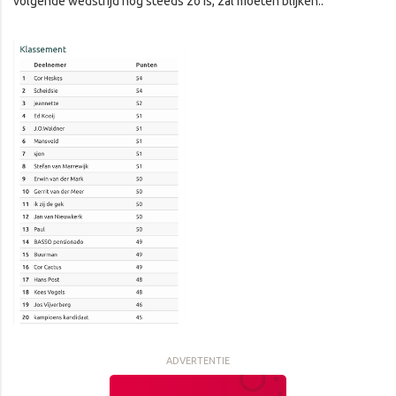
volgende wedstrijd nog steeds zo is, zal moeten blijken..
ADVERTENTIE