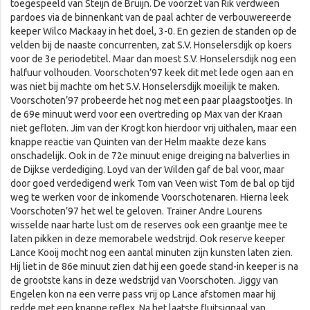
toegespeeld van Steijn de Bruijn. De voorzet van Rik verdween
pardoes via de binnenkant van de paal achter de verbouwereerde
keeper Wilco Mackaay in het doel, 3-0. En gezien de standen op de
velden bij de naaste concurrenten, zat S.V. Honselersdijk op koers
voor de 3e periodetitel. Maar dan moest S.V. Honselersdijk nog een
halfuur volhouden. Voorschoten’97 keek dit met lede ogen aan en
was niet bij machte om het S.V. Honselersdijk moeilijk te maken.
Voorschoten’97 probeerde het nog met een paar plaagstootjes. In
de 69e minuut werd voor een overtreding op Max van der Kraan
niet gefloten. Jim van der Krogt kon hierdoor vrij uithalen, maar een
knappe reactie van Quinten van der Helm maakte deze kans
onschadelijk. Ook in de 72e minuut enige dreiging na balverlies in
de Dijkse verdediging. Loyd van der Wilden gaf de bal voor, maar
door goed verdedigend werk Tom van Veen wist Tom de bal op tijd
weg te werken voor de inkomende Voorschotenaren. Hierna leek
Voorschoten’97 het wel te geloven. Trainer Andre Lourens
wisselde naar harte lust om de reserves ook een graantje mee te
laten pikken in deze memorabele wedstrijd. Ook reserve keeper
Lance Kooij mocht nog een aantal minuten zijn kunsten laten zien.
Hij liet in de 86e minuut zien dat hij een goede stand-in keeper is na
de grootste kans in deze wedstrijd van Voorschoten. Jiggy van
Engelen kon na een verre pass vrij op Lance afstomen maar hij
redde met een knappe reflex. Na het laatste fluitsignaal van