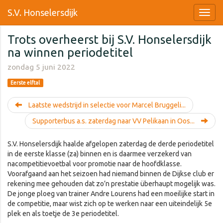
S.V. Honselersdijk
Trots overheerst bij S.V. Honselersdijk
na winnen periodetitel
zondag 5 juni 2022
Eerste elftal
Laatste wedstrijd in selectie voor Marcel Bruggeli...
Supporterbus a.s. zaterdag naar VV Pelikaan in Oos...
S.V. Honselersdijk haalde afgelopen zaterdag de derde periodetitel
in de eerste klasse (za) binnen en is daarmee verzekerd van
nacompetitievoetbal voor promotie naar de hoofdklasse.
Voorafgaand aan het seizoen had niemand binnen de Dijkse club er
rekening mee gehouden dat zo’n prestatie überhaupt mogelijk was.
De jonge ploeg van trainer Andre Lourens had een moeilijke start in
de competitie, maar wist zich op te werken naar een uiteindelijk 5e
plek en als toetje de 3e periodetitel.