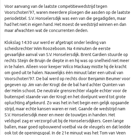
Voor aanvang van de laatste competitiewedstrijd tegen
Voorschoten’97, waren meerdere ploegen die aasden op de laatste
periodetitel. S.V. Honselersdijk was een van die gegadigden, maar
had het niet in eigen hand. Het moest de wedstrijd winnen en dan
maar afwachten wat de concurrenten deden.
Klokslag 14:30 uur werd er afgetrapt onder leiding van
scheidsrechter Wim Roozeboom. Na 4 minuten de eerste
gevaarlijke aanval van S.V. Honselersdijk. Brent Gardien stuurde op
rechts Steijn de Bruijn de diepte in en hij was op snelheid niet meer
in te halen. Alleen voor keeper Wilco Mackaay mistte hij de kracht
om goed uit te halen. Nauwelijks één minuut later een uitval van
Voorschoten’97. De bal werd op rechts door Benjamin Beumer voor
gegeven op Jim van der Krogt die de bal hard achter Quinten van
der Helm schoot. De neutrale grensrechter vlagde echter voor de
buitenspel staande van der Krogt en het doelpunt werd tot grote
opluchting afgekeurd. Zo was het in het begin een gelijk opgaande
strijd, maar echte kansen waren er niet. Gaande de wedstrijd nam
S.V. Honselersdijk meer en meer de touwtjes in handen. Het
veldspel zag er verzorgd uit bij de Honselersdijkers. Geen lange
ballen, maar goed opbouwend voetbal via de vleugels en dat leidde
ook tot de openingsgoal. In de 21e minuut was het Tom van Veen