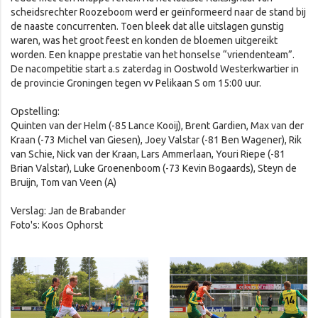
scheidsrechter Roozeboom werd er geïnformeerd naar de stand bij
de naaste concurrenten. Toen bleek dat alle uitslagen gunstig
waren, was het groot feest en konden de bloemen uitgereikt
worden. Een knappe prestatie van het honselse “vriendenteam”.
De nacompetitie start a.s zaterdag in Oostwold Westerkwartier in
de provincie Groningen tegen vv Pelikaan S om 15:00 uur.
Opstelling:
Quinten van der Helm (-85 Lance Kooij), Brent Gardien, Max van der
Kraan (-73 Michel van Giesen), Joey Valstar (-81 Ben Wagener), Rik
van Schie, Nick van der Kraan, Lars Ammerlaan, Youri Riepe (-81
Brian Valstar), Luke Groenenboom (-73 Kevin Bogaards), Steyn de
Bruijn, Tom van Veen (A)
Verslag: Jan de Brabander
Foto's: Koos Ophorst