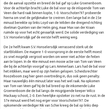
die de aanval opzette en breed de bal gaf op Luke Groenenboom.
Voor de achterlijn bracht Luke de bal voor op de inlopende Tom van
Veen die hard raak binnen kopte, 1-0. Voorschoten’97 probeerde
hierna om snel de gelijkmaker te creëren. Een lange bal in de 25e
minuut bereikte op links Loyd van de Wilden die dreigend richting
doelman Quinten van der Helm ging, maar Max van der Kraan
ruimde op voor het echt gevaarlijk werd. De solide verdediging van
S.V. Honselersdijk gaf de eerste helft weinig weg.
De 2e helft kwam S.V. Honselersdijk verrassend sterk uit de
startblokken. De magere 1-0 voorsprong in de eerste helft moest
zo snel mogelijk vergroot worden om weer niet achter de feiten
aan te lopen. In de 46e minuut een mooie actie van Tom van Veen
die bij de achterlijn voorgaf op Lars Ammerlaan. Lars had de bal voor
het intikken, maar werd op zijn hielen gelopen. Scheidsrechter
Roozeboom zag hier geen overtreding in, dus ook geen penalty.
Maar nauwelijks één minuut later was het wel raak. Na opkomen
van Tom van Veen gaf hij de bal breed op de inkomende Luke
Groenenboom die de bal langs de misgrijpende keeper Wilco
Mackaay schoot, 2-0. Een heerlijke opsteker zo net na de rust. In de
57e minuut werd het nog erger voor Voorschoten’97. De
opkomende verdediger Rik van Schie kreeg de bal op links diep