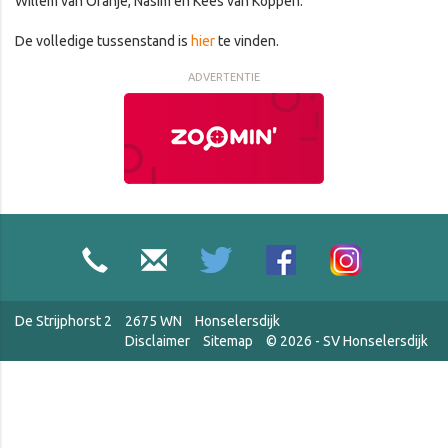
Willem van Oranje, Nasim en Kees van Koppen.
De volledige tussenstand is
hier
te vinden.
ADVERTENTIE
De Strijphorst 2
2675 WN
Honselersdijk
Disclaimer
Sitemap
© 2026 - SV Honselersdijk