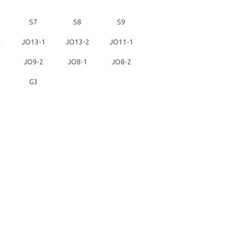
S7
S8
S9
1
JO13-1
JO13-2
JO11-1
JO9-2
JO8-1
JO8-2
G3