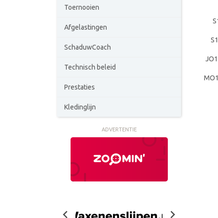
Toernooien
S
Afgelastingen
S
SchaduwCoach
JO1
Technisch beleid
MO1
Prestaties
Kledinglijn
ADVERTENTIE