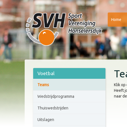
Home
Te
Voetbal
Teams
Klik op
Heeft j
naar d
Wedstrijdprogramma
Thuiswedstrijden
Uitslagen