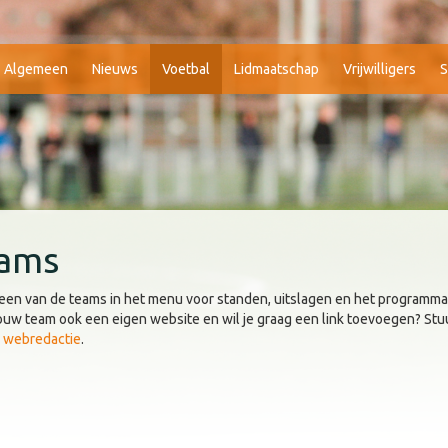
Algemeen
Nieuws
Voetbal
Lidmaatschap
Vrijwilligers
S
ams
 een van de teams in het menu voor standen, uitslagen en het programma
ouw team ook een eigen website en wil je graag een link toevoegen? Stuu
e
webredactie
.