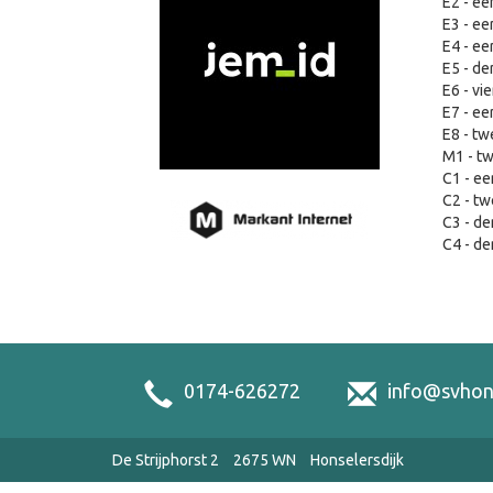
E2 - ee
E3 - ee
E4 - ee
E5 - de
E6 - vi
E7 - ee
E8 - tw
M1 - t
C1 - ee
C2 - tw
C3 - de
C4 - de
0174-626272
info@svhons
De Strijphorst 2
2675 WN
Honselersdijk