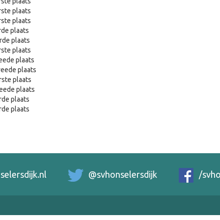
rste plaats
rste plaats
rste plaats
rde plaats
erde plaats
rste plaats
eede plaats
weede plaats
rste plaats
eede plaats
rde plaats
rde plaats
elersdijk.nl
@svhonselersdijk
/svho