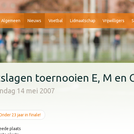
Algemeen
Nieuws
Voetbal
Lidmaatschap
Vrijwilligers
S
tslagen toernooien E, M en 
ndag 14 mei 2007
nder 23 jaar in finale!
eede plaats