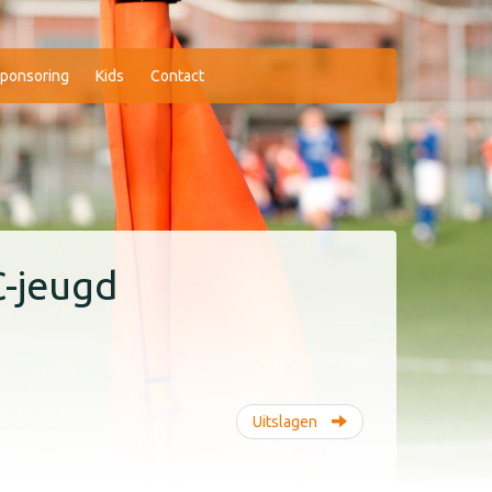
ponsoring
Kids
Contact
C-jeugd
Uitslagen