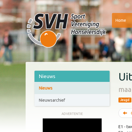
Home
Ui
Nieuws
maa
Nieuws
Nieuwsarchief
Jeugd
O
ADVERTENTIE
E1 - tw