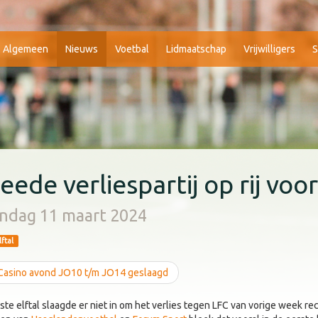
Algemeen
Nieuws
Voetbal
Lidmaatschap
Vrijwilligers
S
eede verliespartij op rij voor
ndag 11 maart 2024
lftal
asino avond JO10 t/m JO14 geslaagd
ste elftal slaagde er niet in om het verlies tegen LFC van vorige week rec