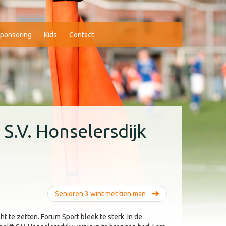
ponsoring
Kids
Contact
 S.V. Honselersdijk
Senioren 3 wint met tien man
ht te zetten. Forum Sport bleek te sterk. In de