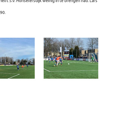
helft S.V. Honselersdijk weinig in te brengen had. Lars
'90.