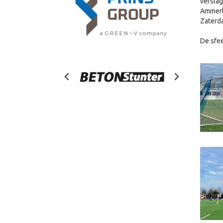
versla
Ammerla
Zaterda
De sfee