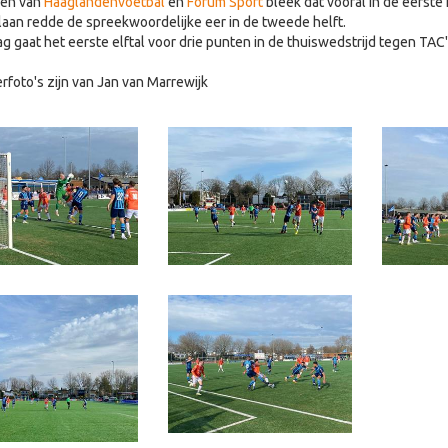
gen van
Haaglandenvoetbal
en
Forum Sport
bleek dat vooral in de eerste 
an redde de spreekwoordelijke eer in de tweede helft.
g gaat het eerste elftal voor drie punten in de thuiswedstrijd tegen TAC
rfoto's zijn van Jan van Marrewijk