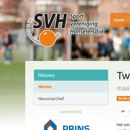
Home
Tw
Nieuws
maa
Nieuws
Nieuwsarchief
Eerste e
C
ADVERTENTIE
Het eer