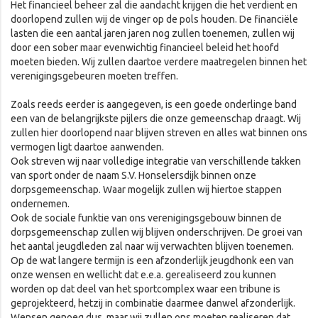
Het financieel beheer zal die aandacht krijgen die het verdient en
doorlopend zullen wij de vinger op de pols houden. De financiële
lasten die een aantal jaren jaren nog zullen toenemen, zullen wij
door een sober maar evenwichtig financieel beleid het hoofd
moeten bieden. Wij zullen daartoe verdere maatregelen binnen het
verenigingsgebeuren moeten treffen.
Zoals reeds eerder is aangegeven, is een goede onderlinge band
een van de belangrijkste pijlers die onze gemeenschap draagt. Wij
zullen hier doorlopend naar blijven streven en alles wat binnen ons
vermogen ligt daartoe aanwenden.
Ook streven wij naar volledige integratie van verschillende takken
van sport onder de naam S.V. Honselersdijk binnen onze
dorpsgemeenschap. Waar mogelijk zullen wij hiertoe stappen
ondernemen.
Ook de sociale funktie van ons verenigingsgebouw binnen de
dorpsgemeenschap zullen wij blijven onderschrijven. De groei van
het aantal jeugdleden zal naar wij verwachten blijven toenemen.
Op de wat langere termijn is een afzonderlijk jeugdhonk een van
onze wensen en wellicht dat e.e.a. gerealiseerd zou kunnen
worden op dat deel van het sportcomplex waar een tribune is
geprojekteerd, hetzij in combinatie daarmee danwel afzonderlijk.
Wensen genoeg dus, maar wij zullen ons moeten realiseren dat