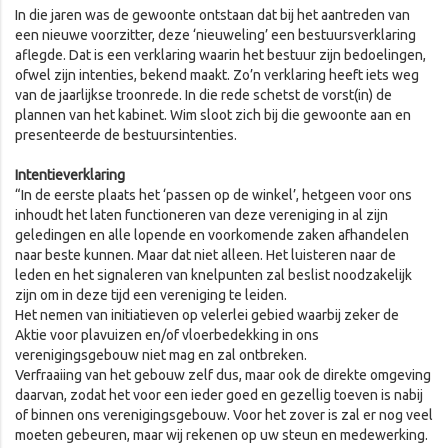
In die jaren was de gewoonte ontstaan dat bij het aantreden van
een nieuwe voorzitter, deze ‘nieuweling’ een bestuursverklaring
aflegde. Dat is een verklaring waarin het bestuur zijn bedoelingen,
ofwel zijn intenties, bekend maakt. Zo’n verklaring heeft iets weg
van de jaarlijkse troonrede. In die rede schetst de vorst(in) de
plannen van het kabinet. Wim sloot zich bij die gewoonte aan en
presenteerde de bestuursintenties.
Intentieverklaring
“In de eerste plaats het ‘passen op de winkel’, hetgeen voor ons
inhoudt het laten functioneren van deze vereniging in al zijn
geledingen en alle lopende en voorkomende zaken afhandelen
naar beste kunnen. Maar dat niet alleen. Het luisteren naar de
leden en het signaleren van knelpunten zal beslist noodzakelijk
zijn om in deze tijd een vereniging te leiden.
Het nemen van initiatieven op velerlei gebied waarbij zeker de
Aktie voor plavuizen en/of vloerbedekking in ons
verenigingsgebouw niet mag en zal ontbreken.
Verfraaiing van het gebouw zelf dus, maar ook de direkte omgeving
daarvan, zodat het voor een ieder goed en gezellig toeven is nabij
of binnen ons verenigingsgebouw. Voor het zover is zal er nog veel
moeten gebeuren, maar wij rekenen op uw steun en medewerking.