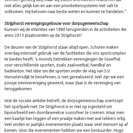
niet alles gelijk kan en aan een prioriteitensysteem niet valt te
ontkomen. Wij beloven naar beste weten en kunnen te handelen.”
Strijphorst verenigingsgebouw voor dorpsgemeenschap
Kunnen wij de intenties van 1980 terugvinden in de activiteiten die
anno 2013 plaatsvinden op de Strijphorst?
De deuren van de Strijphorst staan altijd open. Scholen maken
overdag intensief gebruik van de faciliteiten die ons sportcomplex
te bieden heeft. ’s Avonds betrekken verenigingen de Sosefhal
voor verschillende sporten, zoals zaalvoetbal, handbal en
badminton. Het idee om die sporten onder de vlag van S.V.
Honselersdijk te beoefenen, is niet gerealiseerd. Wel zijn we een
poosje omnivereniging geweest, maar daar is de vereniging van
teruggekomen.
Wat de sociale ambitie betreft, de dorpsgemeenschap overloopt
het sportpark niet. De Strijphorst is er niet op ingesteld om
bijvoorbeeld een doordeweekse soossfeer te creëren. Waar men
een kaartje kan leggen of een praatje maken met wat lekkers erbij.
Wel vinden er jaarlijks evenementen plaats waar veel mensen op af
komen. Voor die evenementen hebben we een bestuurder: Hugo