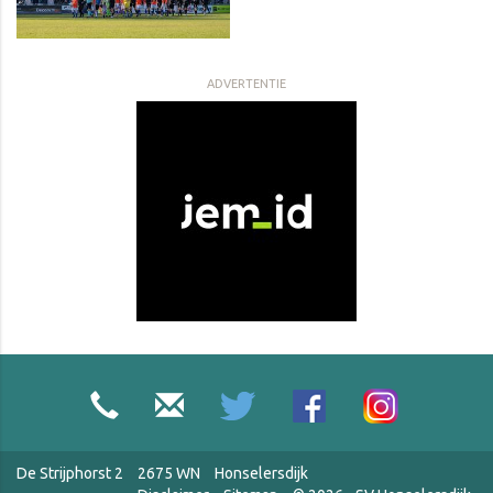
ADVERTENTIE
De Strijphorst 2
2675 WN
Honselersdijk