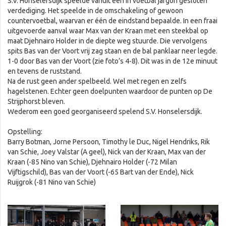
S.V. Honselersdijk speelde vanuit een in voetbal jargon gesloten
verdediging. Het speelde in de omschakeling of gewoon
countervoetbal, waarvan er één de eindstand bepaalde. In een fraai
uitgevoerde aanval waar Max van der Kraan met een steekbal op
maat Djehnairo Holder in de diepte weg stuurde. Die vervolgens
spits Bas van der Voort vrij zag staan en de bal panklaar neer legde.
1-0 door Bas van der Voort (zie foto’s 4-8). Dit was in de 12e minuut
en tevens de ruststand.
Na de rust geen ander spelbeeld. Wel met regen en zelfs
hagelstenen. Echter geen doelpunten waardoor de punten op De
Strijphorst bleven.
Wederom een goed georganiseerd spelend S.V. Honselersdijk.
Opstelling:
Barry Botman, Jorne Persoon, Timothy le Duc, Nigel Hendriks, Rik
van Schie, Joey Valstar (A geel), Nick van der Kraan, Max van der
Kraan (-85 Nino van Schie), Djehnairo Holder (-72 Milan
Vijftigschild), Bas van der Voort (-65 Bart van der Ende), Nick
Ruijgrok (-81 Nino van Schie)