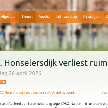
Algemeen
Nieuws
Voetbal
Lidmaatschap
Vrijwilligers
S
V. Honselersdijk verliest rui
ag 26 april 2026
lftal
.V. Honselersdijk niet verder in Westland Account...
Assi
ste elftal leed een forse nederlaag tegen DSO. Na een 1-0 ruststand wer