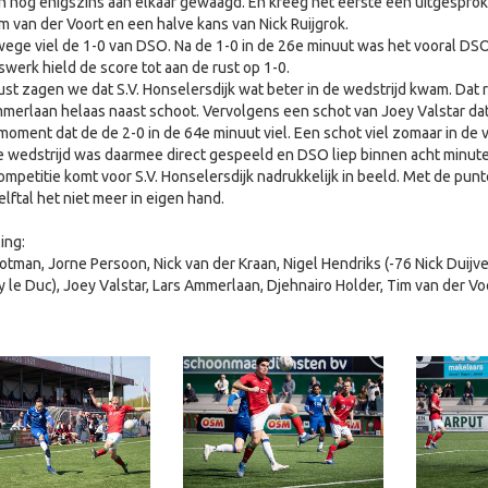
 nog enigszins aan elkaar gewaagd. En kreeg het eerste één uitgesproke
m van der Voort en een halve kans van Nick Ruijgrok.
ege viel de 1-0 van DSO. Na de 1-0 in de 26e minuut was het vooral DS
werk hield de score tot aan de rust op 1-0.
ust zagen we dat S.V. Honselersdijk wat beter in de wedstrijd kwam. Dat 
merlaan helaas naast schoot. Vervolgens een schot van Joey Valstar da
moment dat de de 2-0 in de 64e minuut viel. Een schot viel zomaar in de v
e wedstrijd was daarmee direct gespeeld en DSO liep binnen acht minuten
mpetitie komt voor S.V. Honselersdijk nadrukkelijk in beeld. Met de pu
elftal het niet meer in eigen hand.
ing:
otman, Jorne Persoon, Nick van der Kraan, Nigel Hendriks (-76 Nick Duijvesti
 le Duc), Joey Valstar, Lars Ammerlaan, Djehnairo Holder, Tim van der Voo