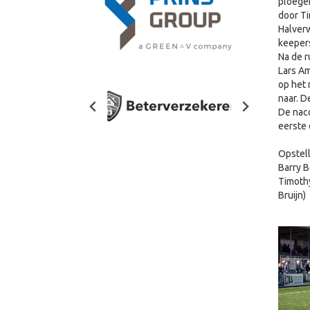
ploegen
door Ti
Halverw
keepers
Na de r
Lars Am
op het 
naar. D
De naco
eerste 
Opstell
Barry B
Timothy
Bruijn)