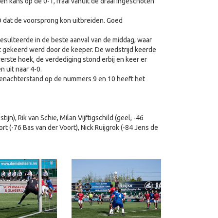
n kans op de 0-1, fraai vanuit de draai ingeschoten
O dat de voorsprong kon uitbreiden. Goed
resulteerde in de beste aanval van de middag, waar
t gekeerd werd door de keeper. De wedstrijd keerde
erste hoek, de verdediging stond erbij en keer er
 uit naar 4-0.
ntenachterstand op de nummers 9 en 10 heeft het
jn), Rik van Schie, Milan Vijftigschild (geel, -46
rt (-76 Bas van der Voort), Nick Ruijgrok (-84 Jens de