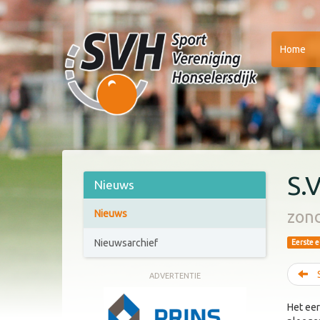
Home
S.
Nieuws
zond
Nieuws
Nieuwsarchief
Eerste e
S
ADVERTENTIE
Het eer