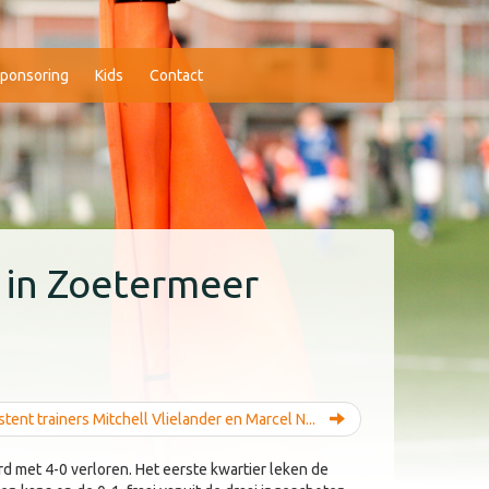
ponsoring
Kids
Contact
m in Zoetermeer
stent trainers Mitchell Vlielander en Marcel N...
d met 4-0 verloren. Het eerste kwartier leken de