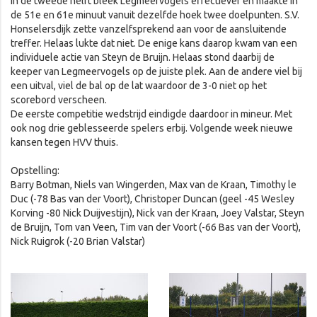
In de tweede helft bleek Legmeervogels effectiever en maakte in
de 51e en 61e minuut vanuit dezelfde hoek twee doelpunten. S.V.
Honselersdijk zette vanzelfsprekend aan voor de aansluitende
treffer. Helaas lukte dat niet. De enige kans daarop kwam van een
individuele actie van Steyn de Bruijn. Helaas stond daarbij de
keeper van Legmeervogels op de juiste plek. Aan de andere viel bij
een uitval, viel de bal op de lat waardoor de 3-0 niet op het
scorebord verscheen.
De eerste competitie wedstrijd eindigde daardoor in mineur. Met
ook nog drie geblesseerde spelers erbij. Volgende week nieuwe
kansen tegen HVV thuis.
Opstelling:
Barry Botman, Niels van Wingerden, Max van de Kraan, Timothy le
Duc (-78 Bas van der Voort), Christoper Duncan (geel -45 Wesley
Korving -80 Nick Duijvestijn), Nick van der Kraan, Joey Valstar, Steyn
de Bruijn, Tom van Veen, Tim van der Voort (-66 Bas van der Voort),
Nick Ruigrok (-20 Brian Valstar)