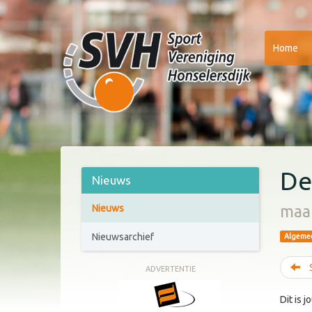
Home
De
Nieuws
maa
Nieuws
Nieuwsarchief
Algeme
S
ADVERTENTIE
Dit is 