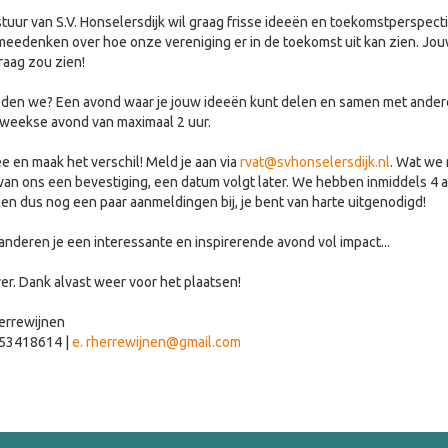
tuur van S.V. Honselersdijk wil graag frisse ideeën en toekomstperspect
meedenken over hoe onze vereniging er in de toekomst uit kan zien. Jou
graag zou zien!
den we? Een avond waar je jouw ideeën kunt delen en samen met andere
weekse avond van maximaal 2 uur.
 en maak het verschil! Meld je aan via
rvat@svhonselersdijk.nl
. Wat we 
e van ons een bevestiging, een datum volgt later. We hebben inmiddels 
en dus nog een paar aanmeldingen bij, je bent van harte uitgenodigd!
nderen je een interessante en inspirerende avond vol impact...
er. Dank alvast weer voor het plaatsen!
errewijnen
 53418614 |
e. rherrewijnen@gmail.com