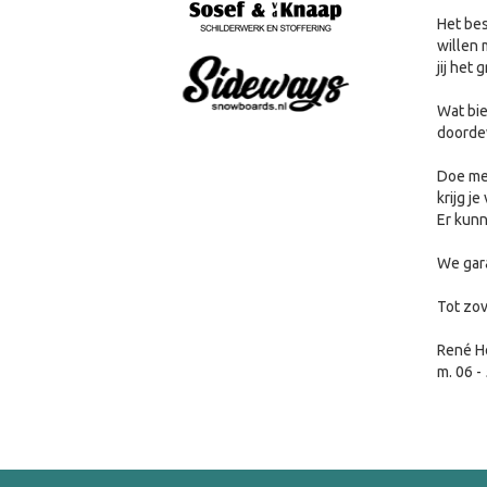
Het bes
willen 
jij het 
Wat bie
doorde
Doe mee
krijg j
Er kunn
We gara
Tot zov
René H
m. 06 -