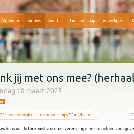
Algemeen
Nieuws
Voetbal
Lidmaatschap
Vrijwilligers
S
nk jij met ons mee? (herhaa
ndag 10 maart 2025
en
V Honselersdijk gaat op bezoek bij VFC in Vlaardi...
S
jouw kans om de toekomst van onze vereniging mede te helpen vormgeve