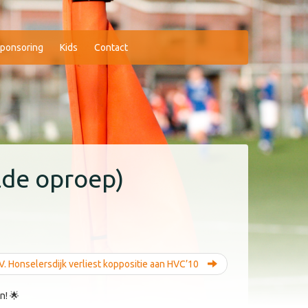
ponsoring
Kids
Contact
lde oproep)
.V. Honselersdijk verliest koppositie aan HVC’10
n! 🌟