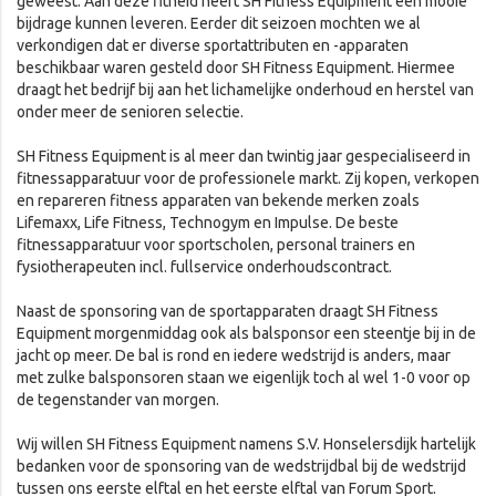
geweest. Aan deze fitheid heeft SH Fitness Equipment een mooie
bijdrage kunnen leveren. Eerder dit seizoen mochten we al
verkondigen dat er diverse sportattributen en -apparaten
beschikbaar waren gesteld door SH Fitness Equipment. Hiermee
draagt het bedrijf bij aan het lichamelijke onderhoud en herstel van
onder meer de senioren selectie.
SH Fitness Equipment is al meer dan twintig jaar gespecialiseerd in
fitnessapparatuur voor de professionele markt. Zij kopen, verkopen
en repareren fitness apparaten van bekende merken zoals
Lifemaxx, Life Fitness, Technogym en Impulse. De beste
fitnessapparatuur voor sportscholen, personal trainers en
fysiotherapeuten incl. fullservice onderhoudscontract.
Naast de sponsoring van de sportapparaten draagt SH Fitness
Equipment morgenmiddag ook als balsponsor een steentje bij in de
jacht op meer. De bal is rond en iedere wedstrijd is anders, maar
met zulke balsponsoren staan we eigenlijk toch al wel 1-0 voor op
de tegenstander van morgen.
Wij willen SH Fitness Equipment namens S.V. Honselersdijk hartelijk
bedanken voor de sponsoring van de wedstrijdbal bij de wedstrijd
tussen ons eerste elftal en het eerste elftal van Forum Sport.