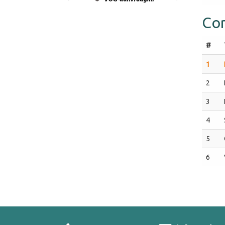
Com
#
1
2
3
4
5
6