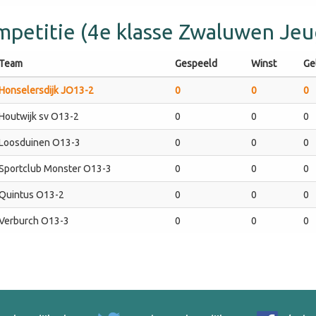
petitie (4e klasse Zwaluwen Jeug
Team
Gespeeld
Winst
Gel
Honselersdijk JO13-2
0
0
0
Houtwijk sv O13-2
0
0
0
Loosduinen O13-3
0
0
0
Sportclub Monster O13-3
0
0
0
Quintus O13-2
0
0
0
Verburch O13-3
0
0
0