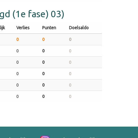
d (1e fase) 03)
ijk
Verlies
Punten
Doelsaldo
0
0
0
0
0
0
0
0
0
0
0
0
0
0
0
0
0
0