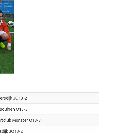
ersdijk JO13-2
osduinen O13-3
ortclub Monster O13-3
sdijk JO13-2