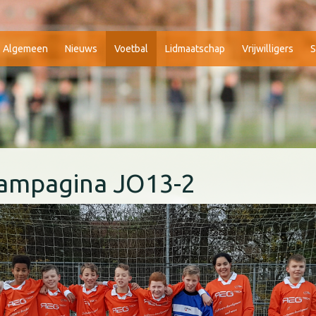
Algemeen
Nieuws
Voetbal
Lidmaatschap
Vrijwilligers
S
ampagina JO13-2